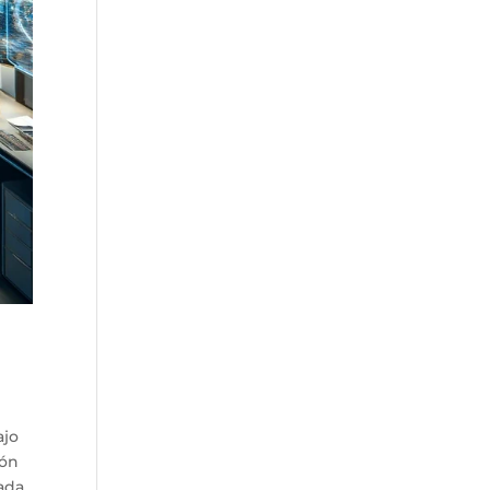
ajo
ión
tada