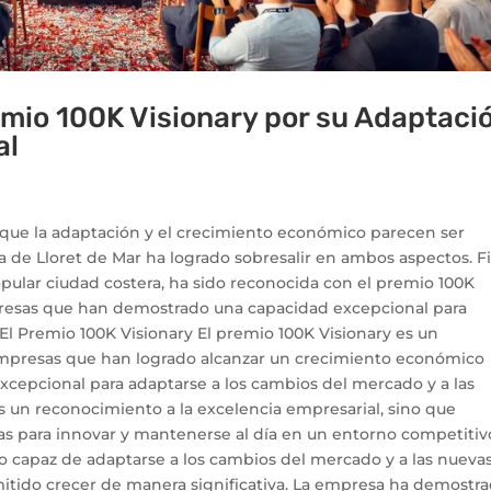
emio 100K Visionary por su Adaptaci
al
que la adaptación y el crecimiento económico parecen ser
a de Lloret de Mar ha logrado sobresalir en ambos aspectos. Fi
ular ciudad costera, ha sido reconocida con el premio 100K
presas que han demostrado una capacidad excepcional para
 El Premio 100K Visionary El premio 100K Visionary es un
empresas que han logrado alcanzar un crecimiento económico
xcepcional para adaptarse a los cambios del mercado y a las
s un reconocimiento a la excelencia empresarial, sino que
as para innovar y mantenerse al día en un entorno competitivo
do capaz de adaptarse a los cambios del mercado y a las nueva
mitido crecer de manera significativa. La empresa ha demostr