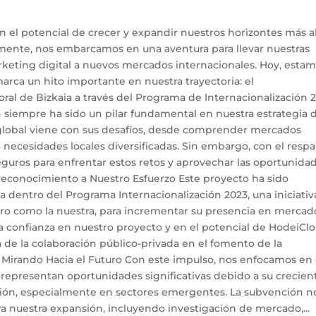
el potencial de crecer y expandir nuestros horizontes más al
 mente, nos embarcamos en una aventura para llevar nuestras
rketing digital a nuevos mercados internacionales. Hoy, esta
rca un hito importante en nuestra trayectoria: el
ral de Bizkaia a través del Programa de Internacionalización 2
n siempre ha sido un pilar fundamental en nuestra estrategia 
 global viene con sus desafíos, desde comprender mercados
a necesidades locales diversificadas. Sin embargo, con el resp
guros para enfrentar estos retos y aprovechar las oportunida
Reconocimiento a Nuestro Esfuerzo Este proyecto ha sido
ia dentro del Programa Internacionalización 2023, una iniciativ
uro como la nuestra, para incrementar su presencia en mercad
 la confianza en nuestro proyecto y en el potencial de HodeiCl
 de la colaboración público-privada en el fomento de la
. Mirando Hacia el Futuro Con este impulso, nos enfocamos en
s representan oportunidades significativas debido a su crecien
ción, especialmente en sectores emergentes. La subvención n
ara nuestra expansión, incluyendo investigación de mercado,...