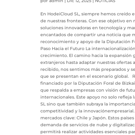
por
admin
|
Dic 12, 2025
|
NOTICIAS
En HodeiCloud SL, siempre hemos creído en 
de nuestras fronteras. Con ese objetivo en
soluciones innovadoras en tecnología y ma
encantados de compartir una noticia que ma
reconocimiento y apoyo de la Diputación Fo
Paso Hacia el Futuro La internacionalizació
crecimiento. El camino hacia la expansión
extranjeros hasta adaptar nuestras ofertas 
recibido, nos sentimos más preparados y se
que se presentan en el escenario global. 
financiado por la Diputación Foral de Bizka
que respalda a empresas con visión de fut
internacionales. Este apoyo no solo refleja
SL sino que también subraya la importancia
competitividad y la innovaciónempresarial
mercados clave: Chile y Japón. Estos paíse
demanda de servicios de nube y digitaliza
permitirá realizar actividades esenciales p