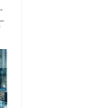
de
han
: