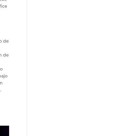
fice
o de
n de
so
bajo
ón
.