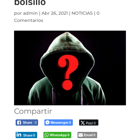
bolsillo
por
admin
|
Abr 26, 2021
|
NOTICIAS
|
0
Comentarios
Compartir
Messenger
Post 0
Share
0
0
WhatsApp
Email
0
0
Share
0