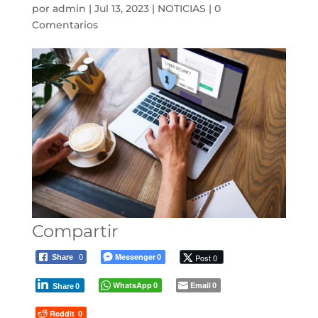
por
admin
|
Jul 13, 2023
|
NOTICIAS
|
0
Comentarios
Compartir
Messenger
Post 0
Share
0
0
WhatsApp
Email
0
0
Share
0
Reddit
0