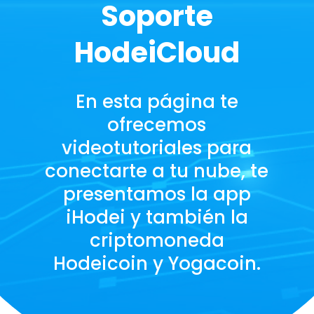
Soporte
HodeiCloud
En esta página te
ofrecemos
videotutoriales para
conectarte a tu nube, te
presentamos la app
iHodei y también la
criptomoneda
Hodeicoin y Yogacoin.