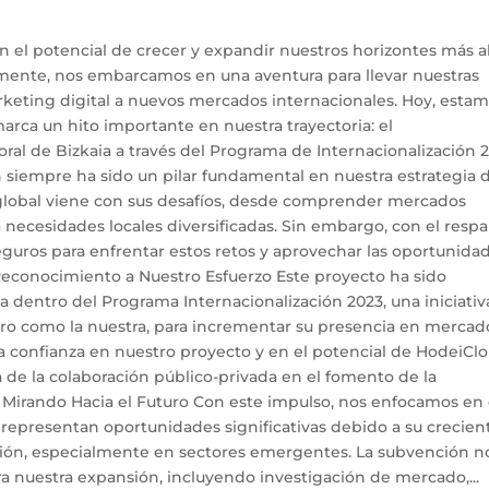
el potencial de crecer y expandir nuestros horizontes más al
 mente, nos embarcamos en una aventura para llevar nuestras
rketing digital a nuevos mercados internacionales. Hoy, esta
rca un hito importante en nuestra trayectoria: el
ral de Bizkaia a través del Programa de Internacionalización 2
n siempre ha sido un pilar fundamental en nuestra estrategia 
 global viene con sus desafíos, desde comprender mercados
a necesidades locales diversificadas. Sin embargo, con el resp
guros para enfrentar estos retos y aprovechar las oportunida
Reconocimiento a Nuestro Esfuerzo Este proyecto ha sido
ia dentro del Programa Internacionalización 2023, una iniciativ
uro como la nuestra, para incrementar su presencia en mercad
 la confianza en nuestro proyecto y en el potencial de HodeiCl
 de la colaboración público-privada en el fomento de la
. Mirando Hacia el Futuro Con este impulso, nos enfocamos en
s representan oportunidades significativas debido a su crecien
ción, especialmente en sectores emergentes. La subvención n
ara nuestra expansión, incluyendo investigación de mercado,...