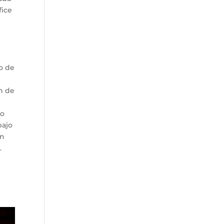
fice
o de
n de
so
bajo
ón
.