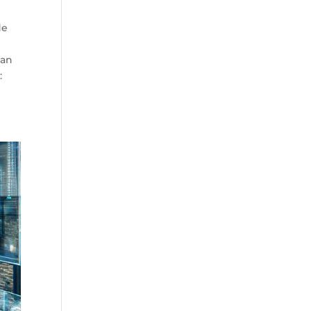
de
han
: