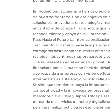
por
admin
|
Dic 12, 2025
|
NOTICIAS
En HodeiCloud SL, siempre hemos creído en 
de nuestras fronteras. Con ese objetivo en
soluciones innovadoras en tecnología y ma
encantados de compartir una noticia que ma
reconocimiento y apoyo de la Diputación Fo
Paso Hacia el Futuro La internacionalizació
crecimiento. El camino hacia la expansión
extranjeros hasta adaptar nuestras ofertas 
recibido, nos sentimos más preparados y se
que se presentan en el escenario global. 
financiado por la Diputación Foral de Bizka
que respalda a empresas con visión de fut
internacionales. Este apoyo no solo refleja
SL sino que también subraya la importancia
competitividad y la innovaciónempresarial
mercados clave: Chile y Japón. Estos paíse
demanda de servicios de nube y digitaliza
permitirá realizar actividades esenciales p