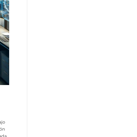
ajo
ión
tada