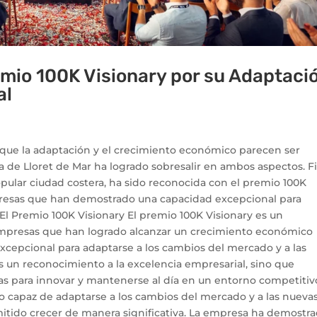
emio 100K Visionary por su Adaptaci
al
que la adaptación y el crecimiento económico parecen ser
a de Lloret de Mar ha logrado sobresalir en ambos aspectos. Fi
ular ciudad costera, ha sido reconocida con el premio 100K
presas que han demostrado una capacidad excepcional para
 El Premio 100K Visionary El premio 100K Visionary es un
empresas que han logrado alcanzar un crecimiento económico
xcepcional para adaptarse a los cambios del mercado y a las
s un reconocimiento a la excelencia empresarial, sino que
as para innovar y mantenerse al día en un entorno competitivo
do capaz de adaptarse a los cambios del mercado y a las nueva
mitido crecer de manera significativa. La empresa ha demostr