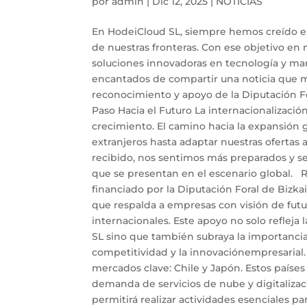
por
admin
|
Dic 12, 2025
|
NOTICIAS
En HodeiCloud SL, siempre hemos creído en 
de nuestras fronteras. Con ese objetivo en
soluciones innovadoras en tecnología y ma
encantados de compartir una noticia que ma
reconocimiento y apoyo de la Diputación Fo
Paso Hacia el Futuro La internacionalizació
crecimiento. El camino hacia la expansión
extranjeros hasta adaptar nuestras ofertas 
recibido, nos sentimos más preparados y se
que se presentan en el escenario global. 
financiado por la Diputación Foral de Bizka
que respalda a empresas con visión de fut
internacionales. Este apoyo no solo refleja
SL sino que también subraya la importancia
competitividad y la innovaciónempresarial
mercados clave: Chile y Japón. Estos paíse
demanda de servicios de nube y digitaliza
permitirá realizar actividades esenciales p