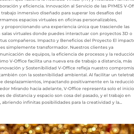
oración y eficiencia. Innovación al Servicio de las PYMES V-Of
 trabajo inmersivo diseñado para superar los desafíos del
formamos espacios virtuales en oficinas personalizables,
 y proporcionando una experiencia única que trasciende las
n salas virtuales donde puedes interactuar con proyectos 3D o
 tus compañeros. Impacto y Beneficios del Proyecto El impact
n es simplemente transformador. Nuestros clientes ya
nicación de equipos, la eficiencia de procesos y la reducció
 V-Office facilita una nueva era de trabajo a distancia, más
ovación y Sostenibilidad V-Office refleja nuestro compromi
ambién con la sostenibilidad ambiental. Al facilitar un teletra
 de desplazamientos, impactando positivamente en la reducci
or Mirando hacia adelante, V-Office representa solo el inicio
es de distancia y espacio son cosa del pasado, y el trabajo en
abriendo infinitas posibilidades para la creatividad y la...