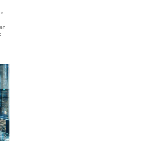
de
han
: