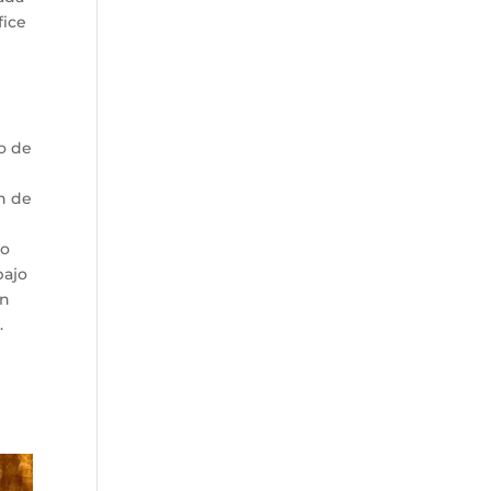
fice
o de
n de
so
bajo
ón
.