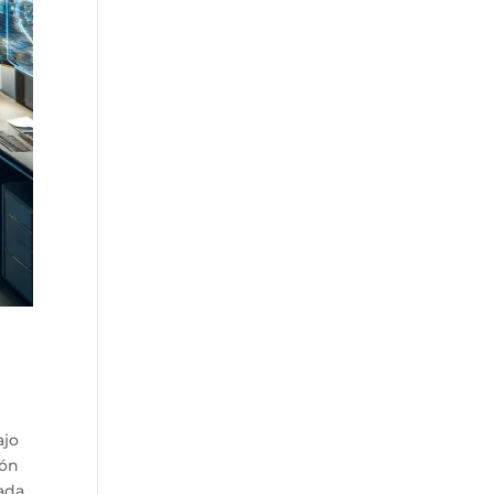
ajo
ión
tada