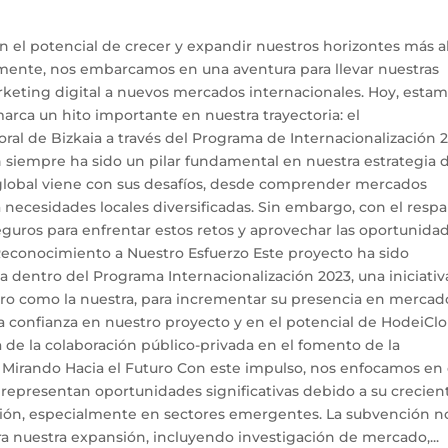
el potencial de crecer y expandir nuestros horizontes más al
 mente, nos embarcamos en una aventura para llevar nuestras
rketing digital a nuevos mercados internacionales. Hoy, esta
rca un hito importante en nuestra trayectoria: el
ral de Bizkaia a través del Programa de Internacionalización 2
n siempre ha sido un pilar fundamental en nuestra estrategia 
 global viene con sus desafíos, desde comprender mercados
a necesidades locales diversificadas. Sin embargo, con el resp
guros para enfrentar estos retos y aprovechar las oportunida
Reconocimiento a Nuestro Esfuerzo Este proyecto ha sido
ia dentro del Programa Internacionalización 2023, una iniciativ
uro como la nuestra, para incrementar su presencia en mercad
 la confianza en nuestro proyecto y en el potencial de HodeiCl
 de la colaboración público-privada en el fomento de la
. Mirando Hacia el Futuro Con este impulso, nos enfocamos en
s representan oportunidades significativas debido a su crecien
ción, especialmente en sectores emergentes. La subvención n
ara nuestra expansión, incluyendo investigación de mercado,...