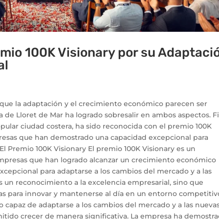
emio 100K Visionary por su Adaptaci
al
que la adaptación y el crecimiento económico parecen ser
a de Lloret de Mar ha logrado sobresalir en ambos aspectos. Fi
ular ciudad costera, ha sido reconocida con el premio 100K
presas que han demostrado una capacidad excepcional para
 El Premio 100K Visionary El premio 100K Visionary es un
empresas que han logrado alcanzar un crecimiento económico
xcepcional para adaptarse a los cambios del mercado y a las
s un reconocimiento a la excelencia empresarial, sino que
as para innovar y mantenerse al día en un entorno competitivo
do capaz de adaptarse a los cambios del mercado y a las nueva
mitido crecer de manera significativa. La empresa ha demostr