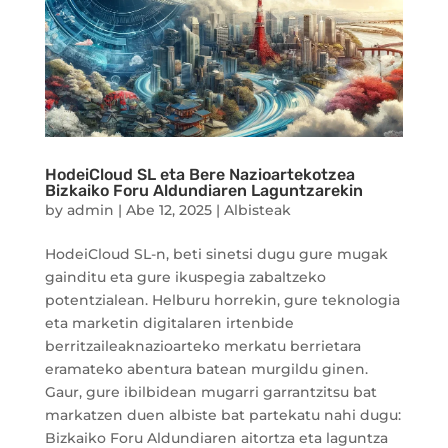
HodeiCloud SL eta Bere Nazioartekotzea
Bizkaiko Foru Aldundiaren Laguntzarekin
by
admin
|
Abe 12, 2025
|
Albisteak
HodeiCloud SL-n, beti sinetsi dugu gure mugak
gainditu eta gure ikuspegia zabaltzeko
potentzialean. Helburu horrekin, gure teknologia
eta marketin digitalaren irtenbide
berritzaileaknazioarteko merkatu berrietara
eramateko abentura batean murgildu ginen.
Gaur, gure ibilbidean mugarri garrantzitsu bat
markatzen duen albiste bat partekatu nahi dugu:
Bizkaiko Foru Aldundiaren aitortza eta laguntza