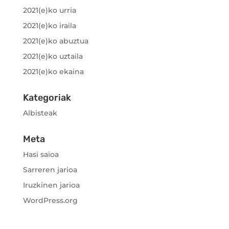
2021(e)ko urria
2021(e)ko iraila
2021(e)ko abuztua
2021(e)ko uztaila
2021(e)ko ekaina
Kategoriak
Albisteak
Meta
Hasi saioa
Sarreren jarioa
Iruzkinen jarioa
WordPress.org