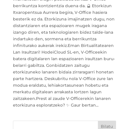
berrikuntza kontzientzia duena da. 🔮 Etorkizun
Itxaropentsua Aurrera begira, V-Office hasiera
besterik ez da. Etorkizuna imajinatzen dugu, non
distantziaren eta espazioaren mugek iragana
izango diren, eta teknologiaren bidez talde-lana
indartuko den, sormena eta berrikuntza
infiniturako aukerak irekiz.Eman Birtualitatearen
Lan Iraultzari! HodeiCloud SL-en, V-Officeekin
batera digitalaren lan espazioaren iraultzan buru-
belarri gabiltza. Gonbidatzen zaitugu
etorkizuneko lanaren bidaia zirraragarri honetan
parte hartzera. Deskubritu nola V-Office zure lan
modua eraldatu, lehiakortasunean hobetu eta
merkatu digitalean arrakasta lortzen lagun
zaitzakeen.Prest al zaude V-Officerekin lanaren
etorkizuna esploratzeko? ✨ Gaur bertan...