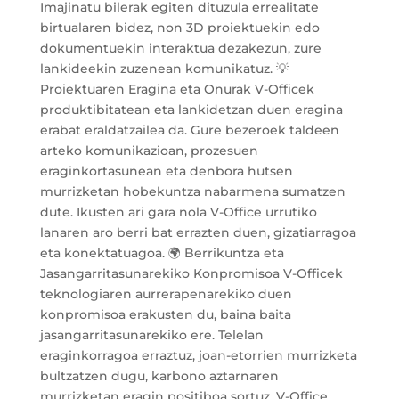
Imajinatu bilerak egiten dituzula errealitate
birtualaren bidez, non 3D proiektuekin edo
dokumentuekin interaktua dezakezun, zure
lankideekin zuzenean komunikatuz. 💡
Proiektuaren Eragina eta Onurak V-Officek
produktibitatean eta lankidetzan duen eragina
erabat eraldatzailea da. Gure bezeroek taldeen
arteko komunikazioan, prozesuen
eraginkortasunean eta denbora hutsen
murrizketan hobekuntza nabarmena sumatzen
dute. Ikusten ari gara nola V-Office urrutiko
lanaren aro berri bat errazten duen, gizatiarragoa
eta konektatuagoa. 🌍 Berrikuntza eta
Jasangarritasunarekiko Konpromisoa V-Officek
teknologiaren aurrerapenarekiko duen
konpromisoa erakusten du, baina baita
jasangarritasunarekiko ere. Telelan
eraginkorragoa erraztuz, joan-etorrien murrizketa
bultzatzen dugu, karbono aztarnaren
murrizketan eragin positiboa sortuz. V-Office