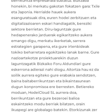
berrikuntza enpresariala sustatuz. Bultzada
honekin, bi merkatu gakotan fokatzen gara: Txile
eta Japonia. Herrialde hauek aukera
esanguratsuak dira, euren hodei zerbitzuen eta
digitalizazioaren eskari handiagatik, bereziki
sektore berrietan. Diru-laguntzak gure
hedapenerako jarduerak egikaritzeko aukera
emango digu, merkatu ikerketak, sarrera
estrategien garapena, eta gure irtenbideak
tokiko beharretara egokitzeko lanak barne. Gure
nazioartekotze proiektuarekin duzun
laguntzagatik Bizkaiko Foru Aldundiari gure
eskerrona adierazi nahi diogu. Aitortza hau ez da
soilik aurrera egiteko gure erabakia sendotzen,
baina baitaberrikuntzan eta bikaintasunean
dugun konpromisoa ere berresten. Betiereko
moduan, HodeiCloud SL aurrera doa,
berrikuntzan eta gure bezeroei balioa
eskaintzeko modu berriak bilatzen, orain
ikuspegi are globalago batekin. Etorkizunak zer