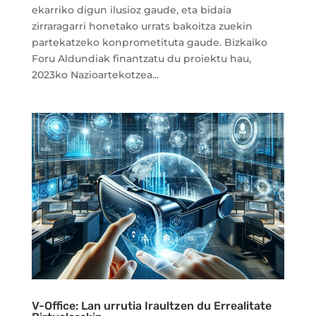
ekarriko digun ilusioz gaude, eta bidaia
zirraragarri honetako urrats bakoitza zuekin
partekatzeko konprometituta gaude. Bizkaiko
Foru Aldundiak finantzatu du proiektu hau,
2023ko Nazioartekotzea...
V-Office: Lan urrutia Iraultzen du Errealitate