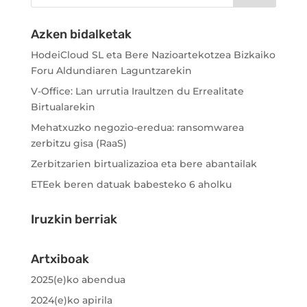
Azken bidalketak
HodeiCloud SL eta Bere Nazioartekotzea Bizkaiko
Foru Aldundiaren Laguntzarekin
V-Office: Lan urrutia Iraultzen du Errealitate
Birtualarekin
Mehatxuzko negozio-eredua: ransomwarea
zerbitzu gisa (RaaS)
Zerbitzarien birtualizazioa eta bere abantailak
ETEek beren datuak babesteko 6 aholku
Iruzkin berriak
Artxiboak
2025(e)ko abendua
2024(e)ko apirila