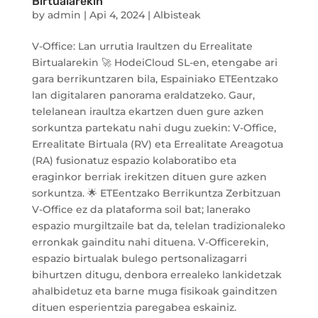
Birtualarekin
by
admin
|
Api 4, 2024
|
Albisteak
V-Office: Lan urrutia Iraultzen du Errealitate
Birtualarekin 🚀 HodeiCloud SL-en, etengabe ari
gara berrikuntzaren bila, Espainiako ETEentzako
lan digitalaren panorama eraldatzeko. Gaur,
telelanean iraultza ekartzen duen gure azken
sorkuntza partekatu nahi dugu zuekin: V-Office,
Errealitate Birtuala (RV) eta Errealitate Areagotua
(RA) fusionatuz espazio kolaboratibo eta
eraginkor berriak irekitzen dituen gure azken
sorkuntza. 🌟 ETEentzako Berrikuntza Zerbitzuan
V-Office ez da plataforma soil bat; lanerako
espazio murgiltzaile bat da, telelan tradizionaleko
erronkak gainditu nahi dituena. V-Officerekin,
espazio birtualak bulego pertsonalizagarri
bihurtzen ditugu, denbora errealeko lankidetzak
ahalbidetuz eta barne muga fisikoak gainditzen
dituen esperientzia paregabea eskainiz.