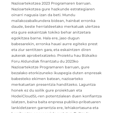
Nazioartekotzea 2023 Programaren barruan.
Nazioartekotzea gure hazkunde estrategiaren
oinarri nagusia izan da beti. Mundu
mailakozabalkundera bidean, hainbat erronka
daude, beste herrialdeetako merkatuak ulertzea
eta gure eskaintzak tokiko behar anitzetara
egokitzea barne. Hala ere, jaso dugun
babesarekin, erronka hauei aurre egiteko prest
eta ziur sentitzen gara, eta eskaintzen diren
aukerak aprobetxatzeko. Proiektu hau Bizkaiko
Foru Aldundiak finantzatu du 2023ko
Nazioartekotze Programaren barruan, gure
bezalako etorkizuneko ikuspegia duten enpresak
babesteko ekimen batean, nazioarteko
merkatuetan presentzia handitzeko. Laguntza
honek ez du soilik gure proiektuan eta
HodeiCloudSL-ren potentzialean duen konfiantza
islatzen, baina baita enpresa publiko-pribatuaren
lankidetzaren garrantzia ere, lehiakortasuna eta