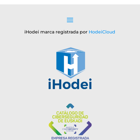
iHodei marca registrada por
HodeiCloud