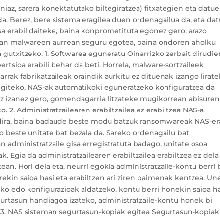
aniaz, sarera konektatutako biltegiratzea) fitxategien eta datu
 da. Berez, bere sistema eragilea duen ordenagailua da, eta da
sa erabil daiteke, baina konprometituta egonez gero, arazo
0ean malwareen aurrean seguru egotea, baina ondoren aholku
gutxitzeko. 1. Softwarea eguneratu Oinarrizko zerbait dirudie
ertsioa erabili behar da beti. Horrela, malware-sortzaileek
rak fabrikatzaileak oraindik aurkitu ez dituenak izango lirate
 egiteko, NAS-ak automatikoki eguneratzeko konfiguratzea da
z izanez gero, gomendagarria litzateke mugikorrean abisuren
. 2. Administratzailearen erabiltzailea ez erabiltzea NAS-a
n dira, baina badaude beste modu batzuk ransomwareak NAS-er
o beste unitate bat bezala da. Sareko ordenagailu bat
administratzaile gisa erregistratuta badago, unitate osoa
. Egia da administratzailearen erabiltzailea erabiltzea ez dela
an. Hori dela eta, neurri egokia administratzaile-kontu berri 
arekin saioa hasi eta erabiltzen ari ziren baimenak kentzea. Un
zeko edo konfigurazioak aldatzeko, kontu berri honekin saioa h
urtasun handiagoa izateko, administratzaile-kontu honek bi
ke. 3. NAS sisteman segurtasun-kopiak egitea Segurtasun-kopiak