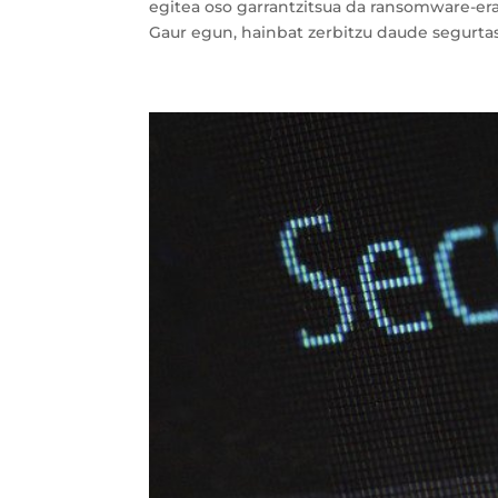
egitea oso garrantzitsua da ransomware-er
Gaur egun, hainbat zerbitzu daude segurtas