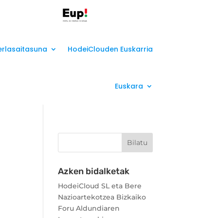
erlasaitasuna
HodeiClouden Euskarria
Euskara
Azken bidalketak
HodeiCloud SL eta Bere
Nazioartekotzea Bizkaiko
Foru Aldundiaren