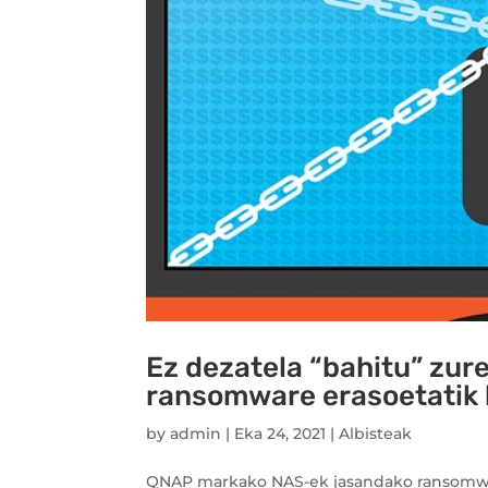
Ez dezatela “bahitu” zur
ransomware erasoetatik 
by
admin
|
Eka 24, 2021
|
Albisteak
QNAP markako NAS-ek jasandako ransomware