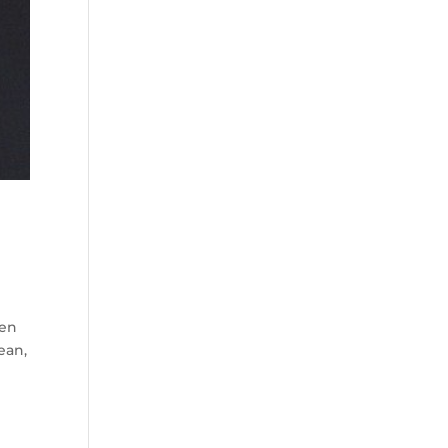
den
ean,