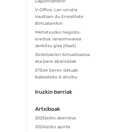
Laguntzarekin
V-Office: Lan urrutia
Iraultzen du Errealitate
Birtualarekin
Mehatxuzko negozio-
eredua: ransomwarea
zerbitzu gisa (RaaS)
Zerbitzarien birtualizazioa
eta bere abantailak
ETEek beren datuak
babesteko 6 aholku
Iruzkin berriak
Artxiboak
2025(e)ko abendua
2024(e)ko apirila