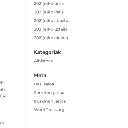
2021(e)ko urria
2021(e)ko iraila
2021(e)ko abuztua
2021(e)ko uztaila
2021(e)ko ekaina
Kategoriak
Albisteak
Meta
E).
Hasi saioa
ati
Sarreren jarioa
ER-
Iruzkinen jarioa
A
N
WordPress.org
ek