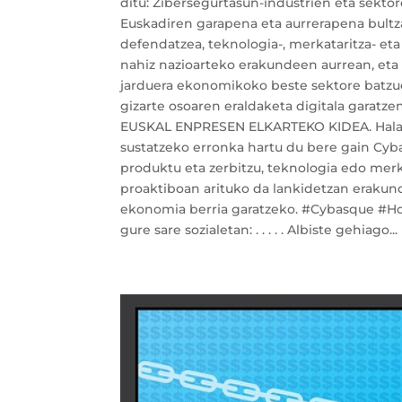
ditu: Zibersegurtasun-industrien eta sekto
Euskadiren garapena eta aurrerapena bultz
defendatzea, teknologia-, merkataritza- et
nahiz nazioarteko erakundeen aurrean, eta
jarduera ekonomikoko beste sektore batzue
gizarte osoaren eraldaketa digitala ga
EUSKAL ENPRESEN ELKARTEKO KIDEA. Hala, 
sustatzeko erronka hartu du bere gain Cyba
produktu eta zerbitzu, teknologia edo mer
proaktiboan arituko da lankidetzan erakunde
ekonomia berria garatzeko. #Cybasque #Hod
gure sare sozialetan: . . . . . Albiste gehiago...