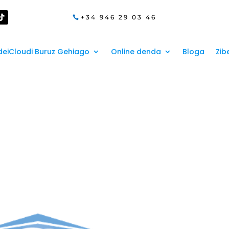
+34 946 29 03 46
eiCloudi Buruz Gehiago
Online denda
Bloga
Zib