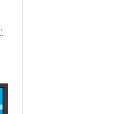
KO
na
u