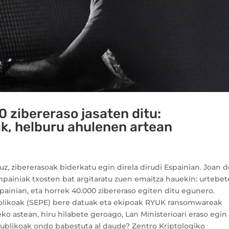
 zibereraso jasaten ditu:
k, helburu ahulenen artean
tuz, zibererasoak biderkatu egin direla dirudi Espainian. Joan 
painiak txosten bat argitaratu zuen emaitza hauekin: urtebet
painian, eta horrek 40.000 zibereraso egiten ditu egunero.
ublikoak (SEPE) bere datuak eta ekipoak RYUK ransomwareak
reko astean, hiru hilabete geroago, Lan Ministerioari eraso egin
ublikoak ondo babestuta al daude? Zentro Kriptologiko