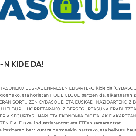
N KIDE DA!
URTASUNEKO EUSKAL ENPRESEN ELKARTEKO kide da (CYBASQU
agoeneko, eta horietan HODEICLOUD sartzen da, elkartearen z
ASIERAN SORTU ZEN CYBASQUE, ETA EUSKADI NAZIOARTEKO ZIB
U HELBURU. HORRETARAKO, ZIBERSEGURTASUNA ERABILTZE
LERIA SEGURTASUNARI ETA EKONOMIA DIGITALAK DAKARTZA
 DA. Euskal industriarentzat eta ETEen sarearentzat
talizazioaren berrikuntza bermeekin hartzeko, eta helburu hau