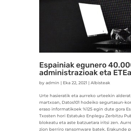
Espainiak egunero 40.000
administrazioak eta ETEa
by
admin
|
Eka 22, 2021
|
Albisteak
Urte hasieratik eta aurreko urteekin aldera
martxoan, Datos101 hodeiko segurtasun-kon
eraso informatikoek %125 egin dute gora Es
Txosten hori Estatuko Enplegu Zerbitzu P
blokeatu eta aste batzuetara iritsi zen. Aur
zion berriro ransomware batek. Erakunde p