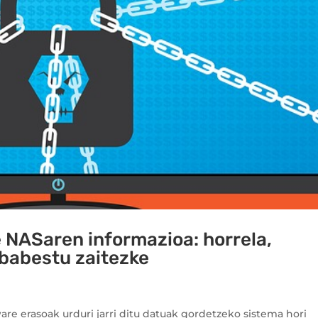
e NASaren informazioa: horrela,
babestu zaitezke
 erasoak urduri jarri ditu datuak gordetzeko sistema hori