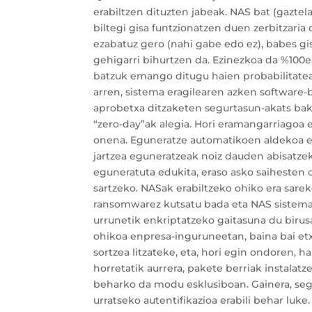
erabiltzen dituzten jabeak. NAS bat (gaztel
biltegi gisa funtzionatzen duen zerbitzaria
ezabatuz gero (nahi gabe edo ez), babes gi
gehigarri bihurtzen da. Ezinezkoa da %10
batzuk emango ditugu haien probabilitatea 
arren, sistema eragilearen azken software-b
aprobetxa ditzaketen segurtasun-akats bakar
“zero-day”ak alegia. Hori eramangarriagoa
onena. Eguneratze automatikoen aldekoa e
jartzea eguneratzeak noiz dauden abisatzeko
eguneratuta edukita, eraso asko saiheste
sartzeko. NASak erabiltzeko ohiko era sarek
ransomwarez kutsatu bada eta NAS sisteman 
urrunetik enkriptatzeko gaitasuna du birusak
ohikoa enpresa-inguruneetan, baina bai etxe
sortzea litzateke, eta, hori egin ondoren, h
horretatik aurrera, pakete berriak instalat
beharko da modu esklusiboan. Gainera, seg
urratseko autentifikazioa erabili behar lu