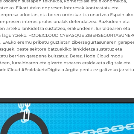
re osoaren sustapen teknikoa, komertziala eta ekonomikoa,
atzeko. Elkartutako enpresen interesak kontrastatu eta
a enpresa-arloetan, eta beren ordezkaritza onartzea Espainiako
 enpresen interes profesionalak defendatzea. Bazkideen eta
n arteko lankidetza sustatzea, erakundeen, lurraldearen eta
ratzen laguntzeko. HODEICLOUD CYBASQUE ZIBERSEGURTASUNE
EAEko eremu pribatu guztietan zibersegurtasunaren garape
squek, beste sektore batzuekiko lankidetza sustatuz eta
katu berrien garapena bultzatuz. Beraz, HodeiCloud modu
en, lurraldearen eta gizarte osoaren eraldaketa digitala eta
eiCloud #EraldaketaDigitala Argitalpenik ez galtzeko jarrait