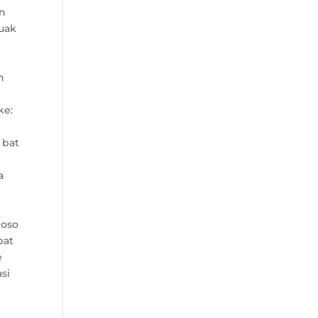
en
tuak
n
ke:
 bat
a
 oso
bat
e
asi