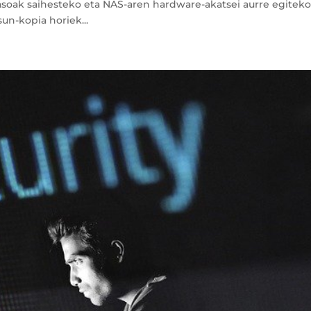
asoak saihesteko eta NAS-aren hardware-akatsei aurre egiteko
un-kopia horiek...