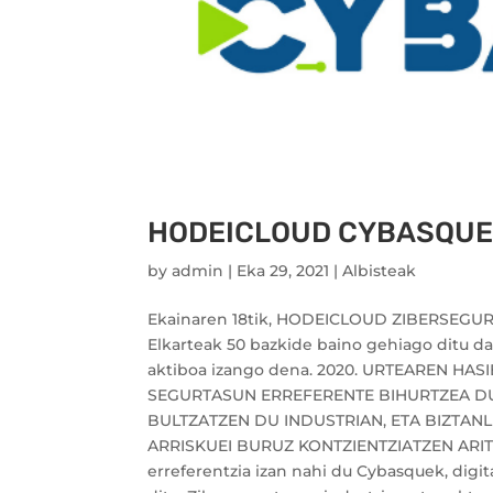
HODEICLOUD CYBASQUE-
by
admin
|
Eka 29, 2021
|
Albisteak
Ekainaren 18tik, HODEICLOUD ZIBERSEG
Elkarteak 50 bazkide baino gehiago ditu d
aktiboa izango dena. 2020. URTEAREN H
SEGURTASUN ERREFERENTE BIHURTZEA D
BULTZATZEN DU INDUSTRIAN, ETA BIZTAN
ARRISKUEI BURUZ KONTZIENTZIATZEN ARITZEN
erreferentzia izan nahi du Cybasquek, digi