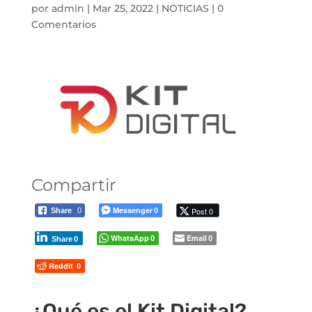
por
admin
|
Mar 25, 2022
|
NOTICIAS
|
0
Comentarios
Compartir
Messenger
Post 0
Share
0
0
WhatsApp
Email
0
0
Share
0
Reddit
0
¿Qué es el Kit Digital?