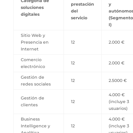
Categoría de
prestación
y
soluciones
del
autónomo
digitales
servicio
(Segmento
I)
Sitio Web y
Presencia en
12
2.000 €
Internet
Comercio
12
2.000 €
electrónico
Gestión de
12
2.5000 €
redes sociales
4.000 €
Gestión de
12
(incluye 3
clientes
usuarios)
Business
4.000 €
Intelligence y
12
(incluye 3
Analítica
usuarios)