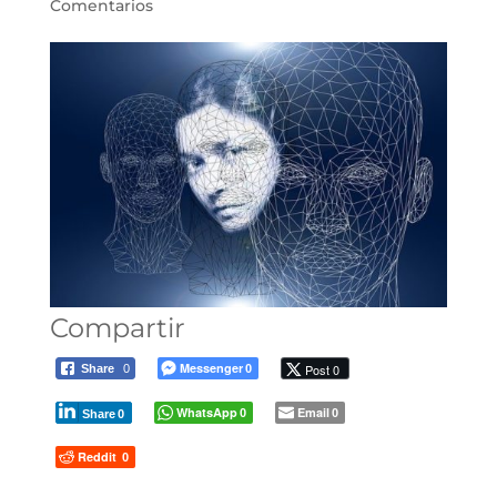
Comentarios
Compartir
Messenger
Post 0
Share
0
0
WhatsApp
Email
0
0
Share
0
Reddit
0