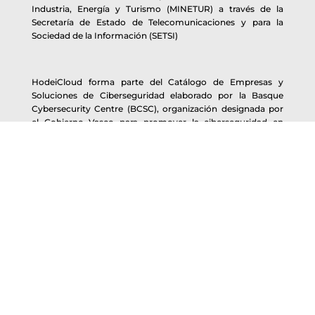
Industria, Energía y Turismo (MINETUR) a través de la
Secretaría de Estado de Telecomunicaciones y para la
Sociedad de la Información (SETSI)
HodeiCloud forma parte del Catálogo de Empresas y
Soluciones de Ciberseguridad elaborado por la Basque
Cybersecurity Centre (BCSC), organización designada por
el Gobierno Vasco para promover la ciberseguridad en
Euskadi y gestionada por el grupo SPRI.
HodeiCloud|BCSC
La misión de la BCSC es promover y desarrollar una cultura
de ciberseguridad entre la sociedad vasca, dinamizar la
actividad económica relacionada con la aplicación de la
ciberseguridad y fortalecer el sector profesional.
Síguenos en nuestras redes sociales