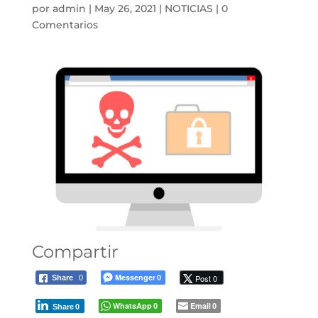
por
admin
|
May 26, 2021
|
NOTICIAS
|
0
Comentarios
Compartir
Messenger
Post 0
Share
0
0
WhatsApp
Email
0
0
Share
0