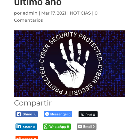
último año
por
admin
|
Mar 17, 2021
|
NOTICIAS
|
0
Comentarios
Compartir
Messenger
Post 0
Share
0
0
WhatsApp
Email
0
0
Share
0
Reddit
0