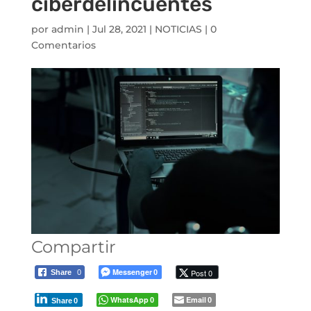
ciberdelincuentes
por
admin
|
Jul 28, 2021
|
NOTICIAS
|
0
Comentarios
Compartir
Messenger
Post 0
Share
0
0
WhatsApp
Email
0
0
Share
0