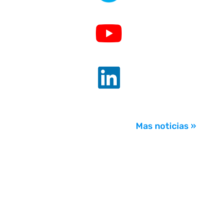
.
.
Mas noticias »