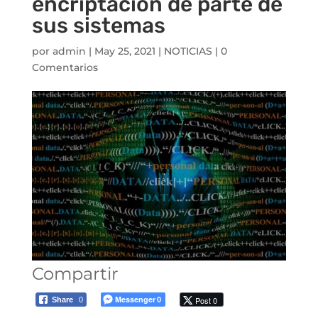
encriptación de parte de
sus sistemas
por
admin
|
May 25, 2021
|
NOTICIAS
|
0
Comentarios
Compartir
Messenger
Post 0
Share
0
0