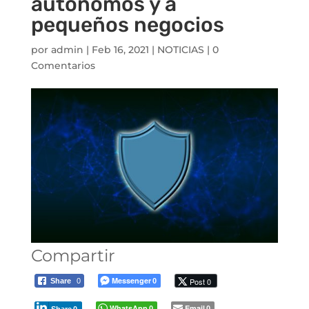
autónomos y a
pequeños negocios
por
admin
|
Feb 16, 2021
|
NOTICIAS
|
0
Comentarios
Compartir
Messenger
Post 0
Share
0
0
WhatsApp
Email
0
0
Share
0