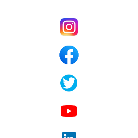
.
.
.
.