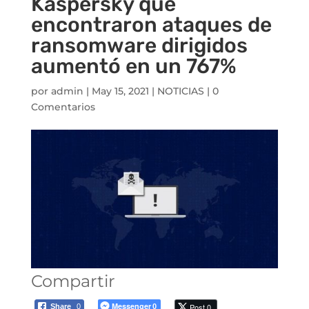
Kaspersky que
encontraron ataques de
ransomware dirigidos
aumentó en un 767%
por
admin
|
May 15, 2021
|
NOTICIAS
|
0
Comentarios
Compartir
Messenger
Post 0
Share
0
0