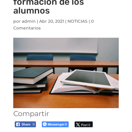
formación de los
alumnos
por
admin
|
Abr 20, 2021
|
NOTICIAS
|
0
Comentarios
Compartir
Messenger
Post 0
Share
0
0