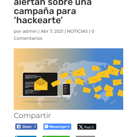
alertan sobre una
campaña para
‘hackearte’
por
admin
|
Abr 7, 2021
|
NOTICIAS
|
0
Comentarios
Compartir
Messenger
Post 0
Share
0
0