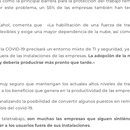
s como la principal barrera para la protección del trabajo re
r este problema, un 55% de las empresas también han te
 Kahol, comenta que «La habilitación de una fuerza de tra
lexibles y exige una mayor dependencia de la nube, así com
a la COVID-19 precisará un entorno mixto de TI y seguridad, y
uera de las instalaciones de las empresas.
La adopción de la 
y debería producirse más pronto que tarde.
«
uy seguro que mantengan los actuales altos niveles de tra
a los beneficios que genera en la productividad de las empre
analizando la posibilidad de convertir algunos puestos en re
is del covid-19.
teletrabajo,
son muchas las empresas que siguen sintién
a los usuarios fuera de sus instalaciones
.