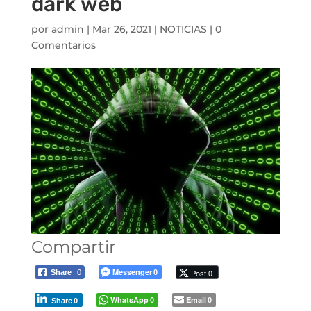
dark web
por
admin
|
Mar 26, 2021
|
NOTICIAS
|
0
Comentarios
Compartir
Messenger
Post 0
Share
0
0
WhatsApp
Email
0
0
Share
0