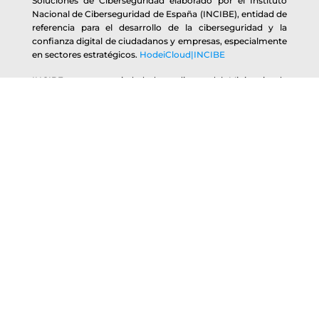
Soluciones de Ciberseguridad elaborado por el Instituto
Nacional de Ciberseguridad de España (INCIBE), entidad de
referencia para el desarrollo de la ciberseguridad y la
confianza digital de ciudadanos y empresas, especialmente
en sectores estratégicos.
HodeiCloud|INCIBE
INCIBE es una sociedad dependiente del Ministerio de
Industria, Energía y Turismo (MINETUR) a través de la
Secretaría de Estado de Telecomunicaciones y para la
Sociedad de la Información (SETSI)
HodeiCloud forma parte del Catálogo de Empresas y
Soluciones de Ciberseguridad elaborado por la Basque
Cybersecurity Centre (BCSC), organización designada por
el Gobierno Vasco para promover la ciberseguridad en
Euskadi y gestionada por el grupo SPRI.
HodeiCloud|BCSC
La misión de la BCSC es promover y desarrollar una cultura
de ciberseguridad entre la sociedad vasca, dinamizar la
actividad económica relacionada con la aplicación de la
ciberseguridad y fortalecer el sector profesional.