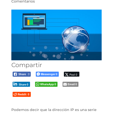
Comentarios
Compartir
Messenger
Post 0
Share
0
0
WhatsApp
Email
0
0
Share
0
Reddit
0
Podemos decir que la dirección IP es una serie