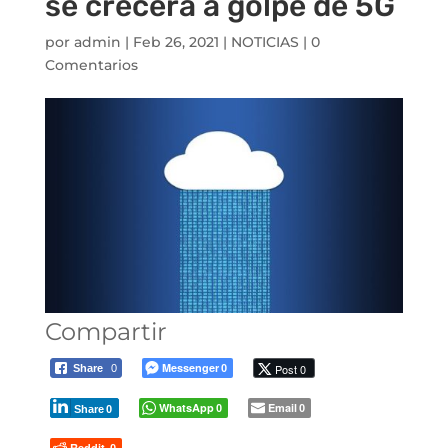
se crecerá a golpe de 5G
por
admin
|
Feb 26, 2021
|
NOTICIAS
|
0
Comentarios
Compartir
Messenger
Post 0
Share
0
0
WhatsApp
Email
0
0
Share
0
Reddit
0