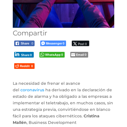
Compartir
Messenger
Post 0
Share
0
0
WhatsApp
Email
0
0
Share
0
Reddit
0
La necesidad de frenar el avance
del
coronavirus
ha derivado en la declaración de
estado de alarma y ha obligado a las empresas a
implementar el teletrabajo, en muchos casos, sin
una estrategia previa, convirtiéndose en blanco
fácil para los ataques cibernéticos.
Cristina
Mallén
, Business Development