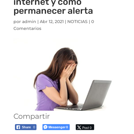
internet y cómo
permanecer alerta
por
admin
|
Abr 12, 2021
|
NOTICIAS
|
0
Comentarios
Compartir
Messenger
Post 0
Share
0
0