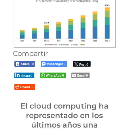
Compartir
Messenger
Post 0
Share
0
0
WhatsApp
Email
0
0
Share
0
Reddit
0
El cloud computing ha
representado en los
últimos años una