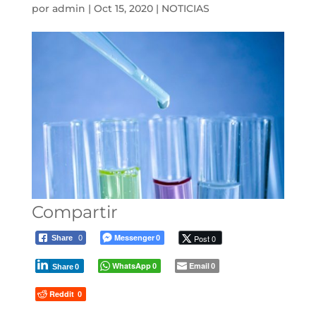
por
admin
|
Oct 15, 2020
|
NOTICIAS
Compartir
Messenger
Post 0
Share
0
0
WhatsApp
Email
0
0
Share
0
Reddit
0