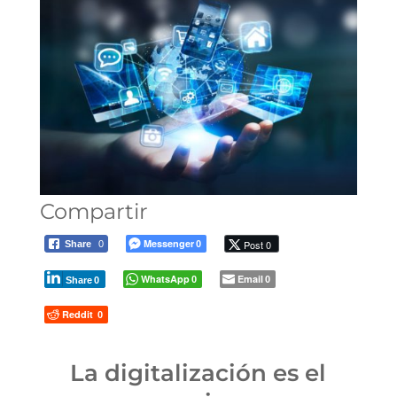
Compartir
Messenger
Post 0
Share
0
0
WhatsApp
Email
0
0
Share
0
Reddit
0
La digitalización es el