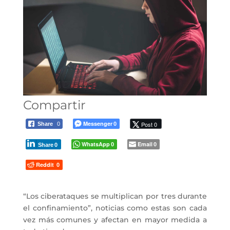
Compartir
Messenger
Post 0
Share
0
0
WhatsApp
Email
0
0
Share
0
Reddit
0
“Los ciberataques se multiplican por tres durante
el confinamiento”, noticias como estas son cada
vez más comunes y afectan en mayor medida a