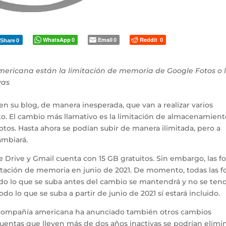
WhatsApp
Email
Reddit
0
0
0
Share
0
ericana están la limitación de memoria de Google Fotos o 
vas
n su blog, de manera inesperada, que van a realizar varios
o. El cambio más llamativo es la limitación de almacenamient
os. Hasta ahora se podían subir de manera ilimitada, pero a
ambiará.
Drive y Gmail cuenta con 15 GB gratuitos. Sin embargo, las f
mitación de memoria en junio de 2021. De momento, todas las f
do lo que se suba antes del cambio se mantendrá y no se ten
do lo que se suba a partir de junio de 2021 sí estará incluido.
a compañía americana ha anunciado también otros cambios
cuentas que lleven más de dos años inactivas se podrían elimi