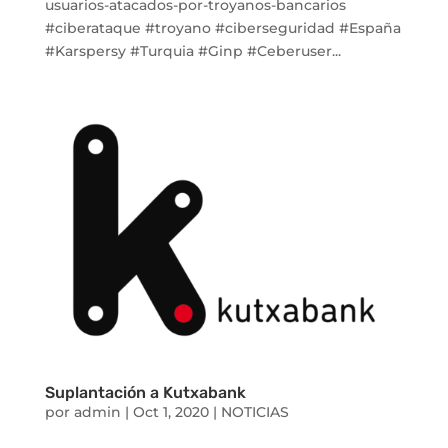
usuarios-atacados-por-troyanos-bancarios
#ciberataque #troyano #ciberseguridad #España
#Karspersy #Turquia #Ginp #Ceberuser...
Suplantación a Kutxabank
por
admin
|
Oct 1, 2020
|
NOTICIAS