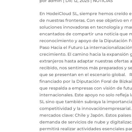
por
admin
|
Dic 12, 2025
|
NOTICIAS
En HodeiCloud SL, siempre hemos creído en 
de nuestras fronteras. Con ese objetivo en
soluciones innovadoras en tecnología y ma
encantados de compartir una noticia que ma
reconocimiento y apoyo de la Diputación Fo
Paso Hacia el Futuro La internacionalizació
crecimiento. El camino hacia la expansión
extranjeros hasta adaptar nuestras ofertas 
recibido, nos sentimos más preparados y se
que se presentan en el escenario global. 
financiado por la Diputación Foral de Bizka
que respalda a empresas con visión de fut
internacionales. Este apoyo no solo refleja
SL sino que también subraya la importancia
competitividad y la innovaciónempresarial
mercados clave: Chile y Japón. Estos paíse
demanda de servicios de nube y digitaliza
permitirá realizar actividades esenciales p