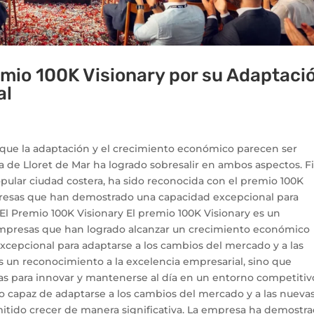
emio 100K Visionary por su Adaptaci
al
que la adaptación y el crecimiento económico parecen ser
a de Lloret de Mar ha logrado sobresalir en ambos aspectos. Fi
ular ciudad costera, ha sido reconocida con el premio 100K
presas que han demostrado una capacidad excepcional para
 El Premio 100K Visionary El premio 100K Visionary es un
empresas que han logrado alcanzar un crecimiento económico
xcepcional para adaptarse a los cambios del mercado y a las
s un reconocimiento a la excelencia empresarial, sino que
as para innovar y mantenerse al día en un entorno competitivo
do capaz de adaptarse a los cambios del mercado y a las nueva
mitido crecer de manera significativa. La empresa ha demostr