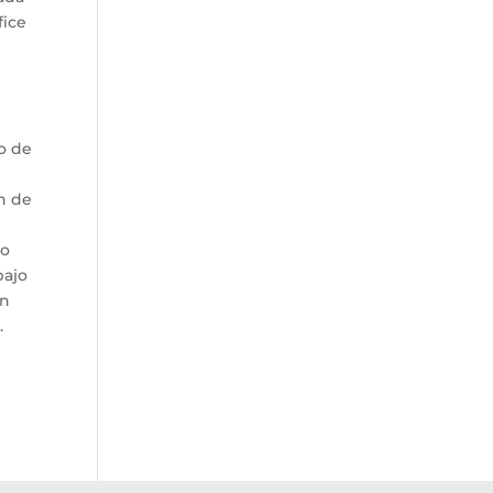
fice
o de
n de
so
bajo
ón
.