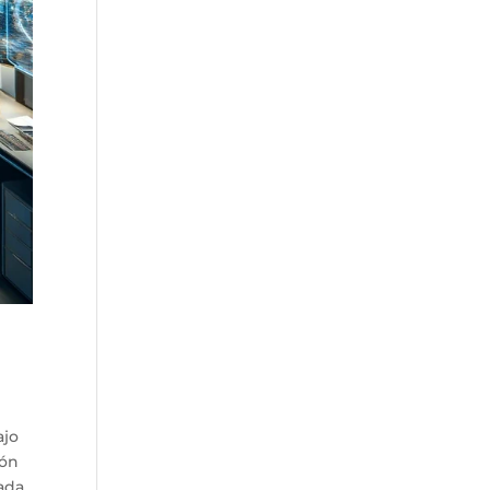
ajo
ión
tada