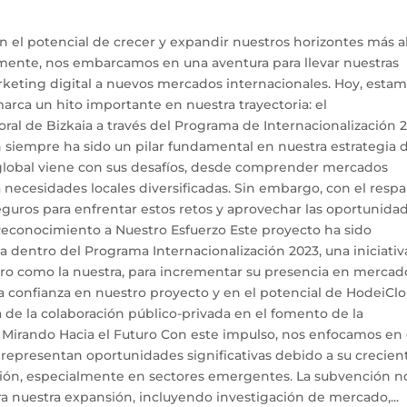
el potencial de crecer y expandir nuestros horizontes más al
 mente, nos embarcamos en una aventura para llevar nuestras
rketing digital a nuevos mercados internacionales. Hoy, esta
rca un hito importante en nuestra trayectoria: el
ral de Bizkaia a través del Programa de Internacionalización 2
n siempre ha sido un pilar fundamental en nuestra estrategia 
 global viene con sus desafíos, desde comprender mercados
a necesidades locales diversificadas. Sin embargo, con el resp
guros para enfrentar estos retos y aprovechar las oportunida
Reconocimiento a Nuestro Esfuerzo Este proyecto ha sido
ia dentro del Programa Internacionalización 2023, una iniciativ
uro como la nuestra, para incrementar su presencia en mercad
 la confianza en nuestro proyecto y en el potencial de HodeiCl
 de la colaboración público-privada en el fomento de la
. Mirando Hacia el Futuro Con este impulso, nos enfocamos en
s representan oportunidades significativas debido a su crecien
ción, especialmente en sectores emergentes. La subvención n
ara nuestra expansión, incluyendo investigación de mercado,...