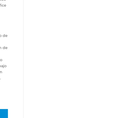
fice
o de
n de
so
bajo
ón
.