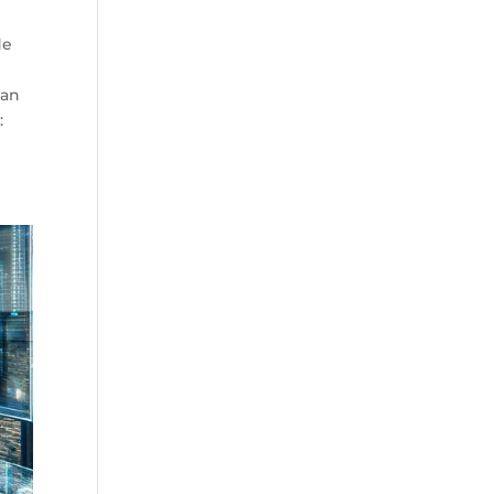
de
han
: