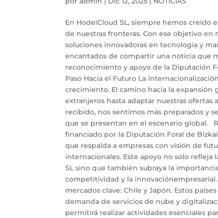
por
admin
|
Dic 12, 2025
|
NOTICIAS
En HodeiCloud SL, siempre hemos creído en 
de nuestras fronteras. Con ese objetivo en
soluciones innovadoras en tecnología y ma
encantados de compartir una noticia que ma
reconocimiento y apoyo de la Diputación Fo
Paso Hacia el Futuro La internacionalizació
crecimiento. El camino hacia la expansión
extranjeros hasta adaptar nuestras ofertas 
recibido, nos sentimos más preparados y se
que se presentan en el escenario global. 
financiado por la Diputación Foral de Bizka
que respalda a empresas con visión de fut
internacionales. Este apoyo no solo refleja
SL sino que también subraya la importancia
competitividad y la innovaciónempresarial
mercados clave: Chile y Japón. Estos paíse
demanda de servicios de nube y digitaliza
permitirá realizar actividades esenciales p