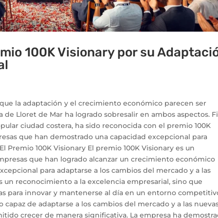
emio 100K Visionary por su Adaptaci
al
que la adaptación y el crecimiento económico parecen ser
a de Lloret de Mar ha logrado sobresalir en ambos aspectos. Fi
ular ciudad costera, ha sido reconocida con el premio 100K
presas que han demostrado una capacidad excepcional para
 El Premio 100K Visionary El premio 100K Visionary es un
empresas que han logrado alcanzar un crecimiento económico
xcepcional para adaptarse a los cambios del mercado y a las
s un reconocimiento a la excelencia empresarial, sino que
as para innovar y mantenerse al día en un entorno competitivo
do capaz de adaptarse a los cambios del mercado y a las nueva
mitido crecer de manera significativa. La empresa ha demostr