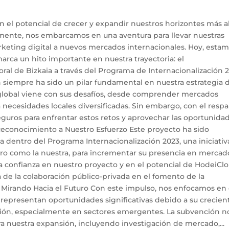
el potencial de crecer y expandir nuestros horizontes más al
 mente, nos embarcamos en una aventura para llevar nuestras
rketing digital a nuevos mercados internacionales. Hoy, esta
rca un hito importante en nuestra trayectoria: el
ral de Bizkaia a través del Programa de Internacionalización 2
n siempre ha sido un pilar fundamental en nuestra estrategia 
 global viene con sus desafíos, desde comprender mercados
a necesidades locales diversificadas. Sin embargo, con el resp
guros para enfrentar estos retos y aprovechar las oportunida
Reconocimiento a Nuestro Esfuerzo Este proyecto ha sido
ia dentro del Programa Internacionalización 2023, una iniciativ
uro como la nuestra, para incrementar su presencia en mercad
 la confianza en nuestro proyecto y en el potencial de HodeiCl
 de la colaboración público-privada en el fomento de la
. Mirando Hacia el Futuro Con este impulso, nos enfocamos en
s representan oportunidades significativas debido a su crecien
ción, especialmente en sectores emergentes. La subvención n
ara nuestra expansión, incluyendo investigación de mercado,...