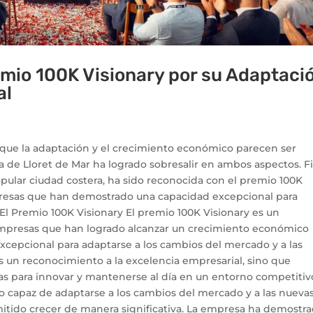
emio 100K Visionary por su Adaptaci
al
que la adaptación y el crecimiento económico parecen ser
a de Lloret de Mar ha logrado sobresalir en ambos aspectos. Fi
ular ciudad costera, ha sido reconocida con el premio 100K
presas que han demostrado una capacidad excepcional para
 El Premio 100K Visionary El premio 100K Visionary es un
empresas que han logrado alcanzar un crecimiento económico
xcepcional para adaptarse a los cambios del mercado y a las
s un reconocimiento a la excelencia empresarial, sino que
as para innovar y mantenerse al día en un entorno competitivo
do capaz de adaptarse a los cambios del mercado y a las nueva
mitido crecer de manera significativa. La empresa ha demostr