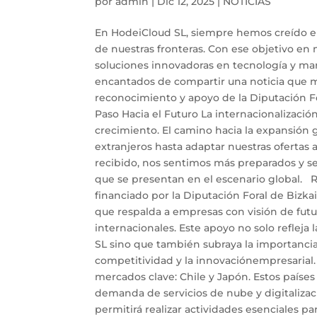
por
admin
|
Dic 12, 2025
|
NOTICIAS
En HodeiCloud SL, siempre hemos creído en 
de nuestras fronteras. Con ese objetivo en
soluciones innovadoras en tecnología y ma
encantados de compartir una noticia que ma
reconocimiento y apoyo de la Diputación Fo
Paso Hacia el Futuro La internacionalizació
crecimiento. El camino hacia la expansión
extranjeros hasta adaptar nuestras ofertas 
recibido, nos sentimos más preparados y se
que se presentan en el escenario global. 
financiado por la Diputación Foral de Bizka
que respalda a empresas con visión de fut
internacionales. Este apoyo no solo refleja
SL sino que también subraya la importancia
competitividad y la innovaciónempresarial
mercados clave: Chile y Japón. Estos paíse
demanda de servicios de nube y digitaliza
permitirá realizar actividades esenciales p