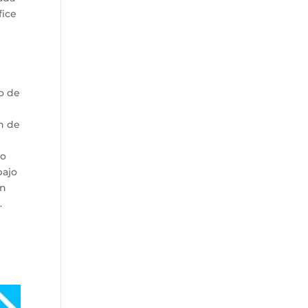
fice
o de
n de
so
bajo
ón
.