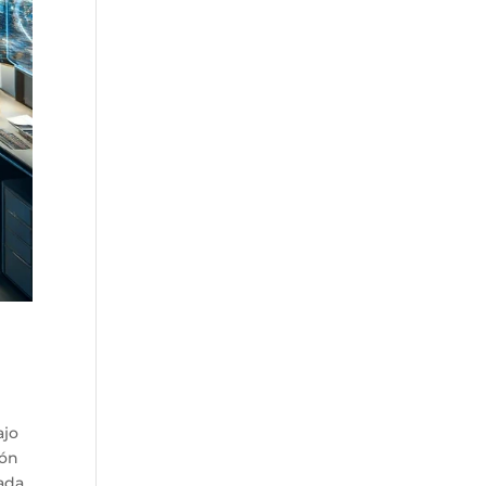
ajo
ión
tada