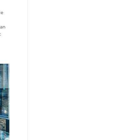
de
han
: