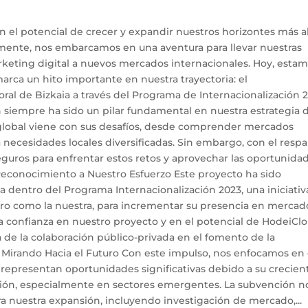
el potencial de crecer y expandir nuestros horizontes más al
 mente, nos embarcamos en una aventura para llevar nuestras
rketing digital a nuevos mercados internacionales. Hoy, esta
rca un hito importante en nuestra trayectoria: el
ral de Bizkaia a través del Programa de Internacionalización 2
n siempre ha sido un pilar fundamental en nuestra estrategia 
 global viene con sus desafíos, desde comprender mercados
a necesidades locales diversificadas. Sin embargo, con el resp
guros para enfrentar estos retos y aprovechar las oportunida
Reconocimiento a Nuestro Esfuerzo Este proyecto ha sido
ia dentro del Programa Internacionalización 2023, una iniciativ
uro como la nuestra, para incrementar su presencia en mercad
 la confianza en nuestro proyecto y en el potencial de HodeiCl
 de la colaboración público-privada en el fomento de la
. Mirando Hacia el Futuro Con este impulso, nos enfocamos en
s representan oportunidades significativas debido a su crecien
ción, especialmente en sectores emergentes. La subvención n
ara nuestra expansión, incluyendo investigación de mercado,...