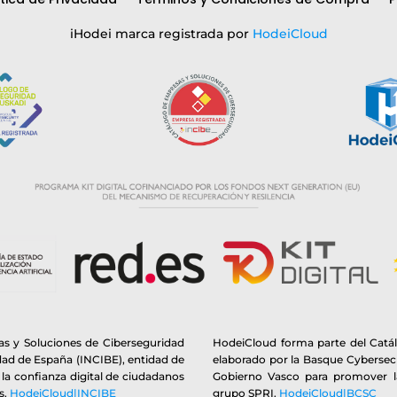
iHodei marca registrada por
HodeiCloud
s y Soluciones de Ciberseguridad
HodeiCloud forma parte del Catá
idad de España (INCIBE), entidad de
elaborado por la Basque Cybersecu
y la confianza digital de ciudadanos
Gobierno Vasco para promover la
s.
HodeiCloud|INCIBE
grupo SPRI.
HodeiCloud|BCSC