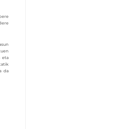
bere
 Bere
tasun
tuen
 eta
atik
a da