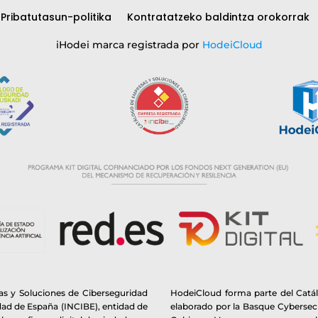
Pribatutasun-politika
Kontratatzeko baldintza orokorrak
iHodei marca registrada por
HodeiCloud
s y Soluciones de Ciberseguridad
HodeiCloud forma parte del Catá
idad de España (INCIBE), entidad de
elaborado por la Basque Cybersecu