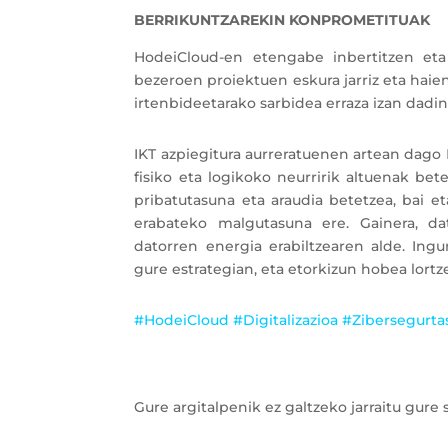
BERRIKUNTZAREKIN KONPROMETITUAK
HodeiCloud-en etengabe inbertitzen eta
bezeroen proiektuen eskura jarriz eta hai
irtenbideetarako sarbidea erraza izan dadin
IKT azpiegitura aurreratuenen artean dago
fisiko eta logikoko neurririk altuenak be
pribatutasuna eta araudia betetzea, bai 
erabateko malgutasuna ere. Gainera, dat
datorren energia erabiltzearen alde. Ing
gure estrategian, eta etorkizun hobea lort
#HodeiCloud #Digitalizazioa #Zibersegurt
Gure argitalpenik ez galtzeko jarraitu gure s