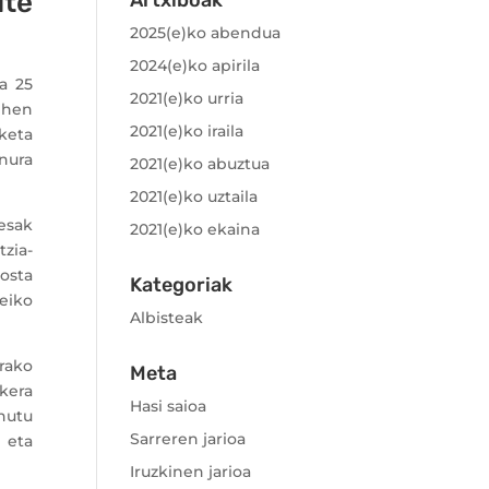
ute
Artxiboak
2025(e)ko abendua
2024(e)ko apirila
a 25
2021(e)ko urria
ehen
2021(e)ko iraila
aketa
onura
2021(e)ko abuztua
2021(e)ko uztaila
esak
2021(e)ko ekaina
zia-
osta
Kategoriak
eiko
Albisteak
rako
Meta
kera
Hasi saioa
nutu
Sarreren jarioa
 eta
Iruzkinen jarioa