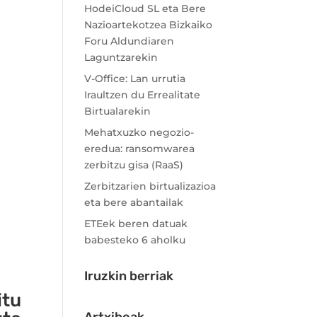
HodeiCloud SL eta Bere
Nazioartekotzea Bizkaiko
Foru Aldundiaren
Laguntzarekin
V-Office: Lan urrutia
Iraultzen du Errealitate
Birtualarekin
Mehatxuzko negozio-
eredua: ransomwarea
zerbitzu gisa (RaaS)
Zerbitzarien birtualizazioa
eta bere abantailak
ETEek beren datuak
babesteko 6 aholku
Iruzkin berriak
itu