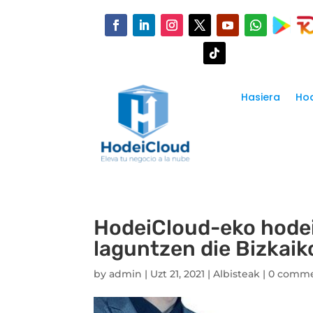
Hasiera
Hod
HodeiCloud-eko hodei
laguntzen die Bizkaik
by
admin
|
Uzt 21, 2021
|
Albisteak
|
0 comm