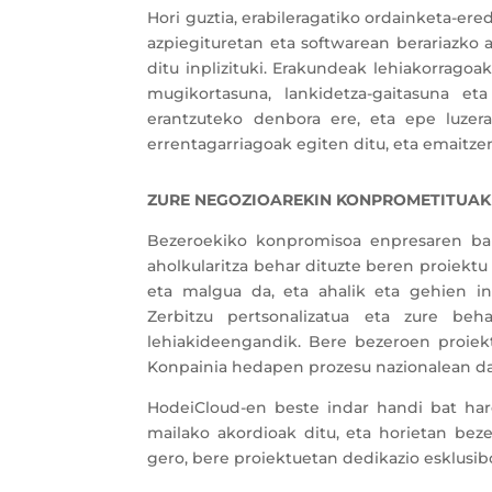
Hori guztia, erabileragatiko ordainketa-er
azpiegituretan eta softwarean berariazko 
ditu inplizituki. Erakundeak lehiakorragoak
mugikortasuna, lankidetza-gaitasuna eta 
erantzuteko denbora ere, eta epe luzera
errentagarriagoak egiten ditu, eta emaitz
ZURE NEGOZIOAREKIN KONPROMETITUAK
Bezeroekiko konpromisoa enpresaren bali
aholkularitza behar dituzte beren proiekt
eta malgua da, eta ahalik eta gehien in
Zerbitzu pertsonalizatua eta zure beh
lehiakideengandik. Bere bezeroen proiekt
Konpainia hedapen prozesu nazionalean dag
HodeiCloud-en beste indar handi bat hare
mailako akordioak ditu, eta horietan bez
gero, bere proiektuetan dedikazio esklusib