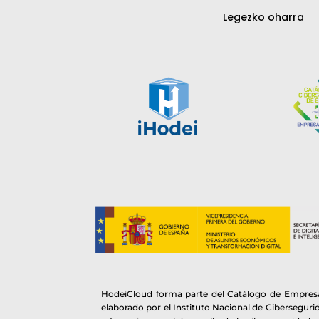
Legezko oharra
HodeiCloud forma parte del Catálogo de Empresa
elaborado por el Instituto Nacional de Cibersegur