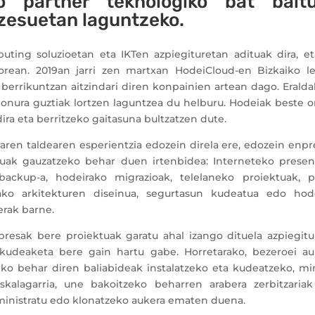
ko partner teknologiko bat bait
ozesuetan laguntzeko.
ting soluzioetan eta IKTen azpiegituretan adituak dira, et
torean. 2019an jarri zen martxan HodeiCloud-en Bizkaiko l
 berrikuntzan aitzindari diren konpainien artean dago. Erald
n onura guztiak lortzen laguntzea du helburu. Hodeiak beste 
ira eta berritzeko gaitasuna bultzatzen dute.
aren taldearen esperientzia edozein direla ere, edozein enpr
uak gauzatzeko behar duen irtenbidea: Interneteko present
backup-a, hodeirako migrazioak, telelaneko proiektuak, p
dako arkitekturen diseinua, segurtasun kudeatua edo hod
erak barne.
esak bere proiektuak garatu ahal izango dituela azpiegitu
kudeaketa bere gain hartu gabe. Horretarako, bezeroei au
eko behar diren baliabideak instalatzeko eta kudeatzeko, mi
kalagarria, une bakoitzeko beharren arabera zerbitzariak
dministratu edo klonatzeko aukera ematen duena.