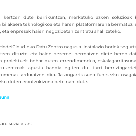
 ikertzen dute berrikuntzan, merkatuko azken soluzioak 
en bilakaera teknologikoa eta haren plataformarena bermatuz.
, eta enpresak haien negozioetan zentratu ahal izateko.
 HodeiCloud-eko Datu Zentro nagusia. Instalazio horiek segur
tetzen dituzte, eta haien bezeroei bermatzen diete beren da
eta proiektuek behar duten errendimendua, eskalagarritasuna
u-zentroak apustu handia egiten du iturri berriztagarriet
urumenaz arduratzen dira. Jasangarritasuna funtsezko osagai
zeko duten erantzukizuna bete nahi dute.
asuna
are sozialetan: