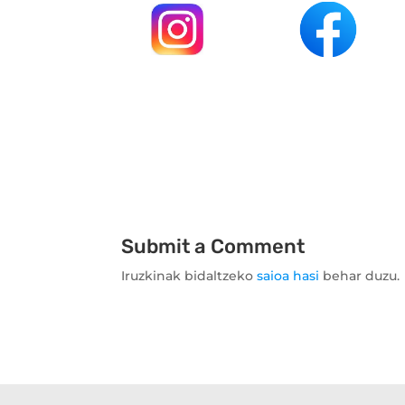
.
.
Submit a Comment
Iruzkinak bidaltzeko
saioa hasi
behar duzu.