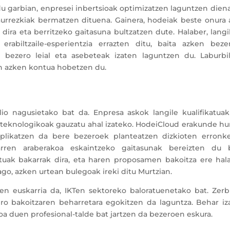
edu garbian, enpresei inbertsioak optimizatzen laguntzen dien
aurrezkiak bermatzen dituena. Gainera, hodeiak beste onura 
 dira eta berritzeko gaitasuna bultzatzen dute. Halaber, lang
erabiltzaile-esperientzia errazten ditu, baita azken bezer
 bezero leial eta asebeteak izaten laguntzen du. Laburbil
en azken kontua hobetzen du.
o nagusietako bat da. Enpresa askok langile kualifikatuak
u teknologikoak gauzatu ahal izateko. HodeiCloud erakunde hu
plikatzen da bere bezeroek planteatzen dizkioten erronke
arren araberakoa eskaintzeko gaitasunak bereizten du 
uak bakarrak dira, eta haren proposamen bakoitza ere hala
o, azken urtean bulegoak ireki ditu Murtzian.
n euskarria da, IKTen sektoreko baloratuenetako bat. Zerbi
ero bakoitzaren beharretara egokitzen da laguntza. Behar iz
oa duen profesional-talde bat jartzen da bezeroen eskura.