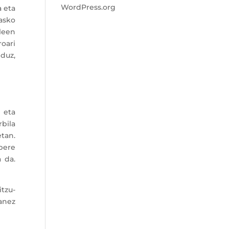
WordPress.org
a eta
asko
ileen
oari
duz,
 eta
rbila
tan.
bere
 da.
tzu-
anez