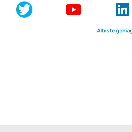
.
.
.
Albiste gehia