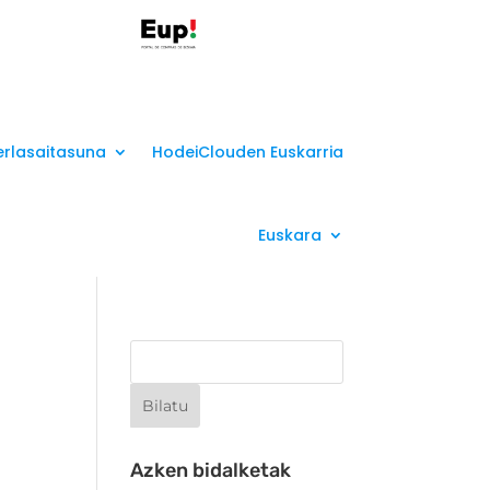
erlasaitasuna
HodeiClouden Euskarria
Euskara
Azken bidalketak