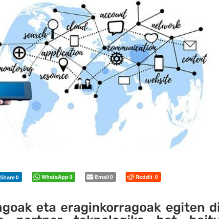
WhatsApp
Email
Reddit
0
0
0
Share
0
agoak eta eraginkorragoak egiten d