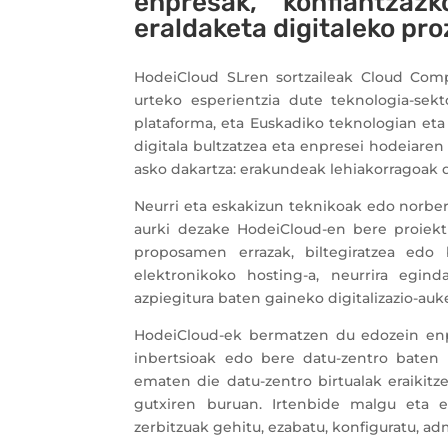
enpresak, konfiantzaz
eraldaketa digitaleko pr
HodeiCloud SLren sortzaileak Cloud Compu
urteko esperientzia dute teknologia-sek
plataforma, eta Euskadiko teknologian eta
digitala bultzatzea eta enpresei hodeiare
asko dakartza: erakundeak lehiakorragoak d
Neurri eta eskakizun teknikoak edo norber
aurki dezake HodeiCloud-en bere proiekt
proposamen errazak, biltegiratzea edo 
elektronikoko hosting-a, neurrira egin
azpiegitura baten gaineko digitalizazio-auk
HodeiCloud-ek bermatzen du edozein enpr
inbertsioak edo bere datu-zentro baten 
ematen die datu-zentro birtualak eraikitz
gutxiren buruan. Irtenbide malgu eta es
zerbitzuak gehitu, ezabatu, konfiguratu, a