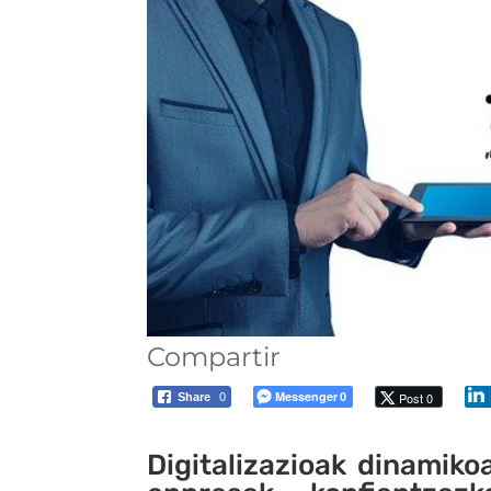
Compartir
Messenger
Post 0
Share
0
0
Digitalizazioak dinamiko