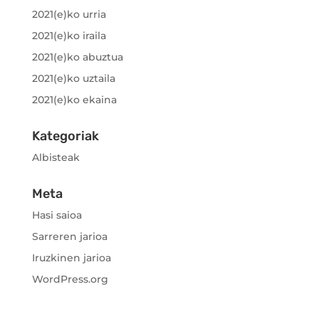
2021(e)ko urria
2021(e)ko iraila
2021(e)ko abuztua
2021(e)ko uztaila
2021(e)ko ekaina
Kategoriak
Albisteak
Meta
Hasi saioa
Sarreren jarioa
Iruzkinen jarioa
WordPress.org