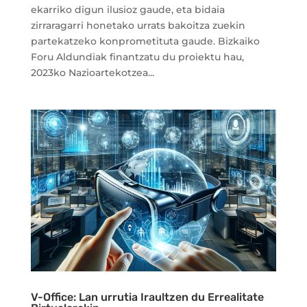
ekarriko digun ilusioz gaude, eta bidaia
zirraragarri honetako urrats bakoitza zuekin
partekatzeko konprometituta gaude. Bizkaiko
Foru Aldundiak finantzatu du proiektu hau,
2023ko Nazioartekotzea...
V-Office: Lan urrutia Iraultzen du Errealitate