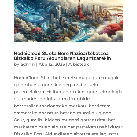
HodeiCloud SL eta Bere Nazioartekotzea
Bizkaiko Foru Aldundiaren Laguntzarekin
by
admin
|
Abe 12, 2025
|
Albisteak
HodeiCloud SL-n, beti sinetsi dugu gure mugak
gainditu eta gure ikuspegia zabaltzeko
potentzialean. Helburu horrekin, gure teknologia
eta marketin digitalaren irtenbide
berritzaileaknazioarteko merkatu berrietara
eramateko abentura batean murgildu ginen.
Gaur, gure ibilbidean mugarri garrantzitsu bat
markatzen duen albiste bat partekatu nahi dugu:
Bizkaiko Foru Aldundiaren aitortza eta laguntza