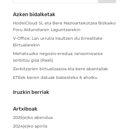
Azken bidalketak
HodeiCloud SL eta Bere Nazioartekotzea Bizkaiko
Foru Aldundiaren Laguntzarekin
V-Office: Lan urrutia Iraultzen du Errealitate
Birtualarekin
Mehatxuzko negozio-eredua: ransomwarea
zerbitzu gisa (RaaS)
Zerbitzarien birtualizazioa eta bere abantailak
ETEek beren datuak babesteko 6 aholku
Iruzkin berriak
Artxiboak
2025(e)ko abendua
2024(e)ko apirila