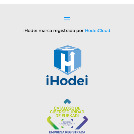
iHodei marca registrada por
HodeiCloud