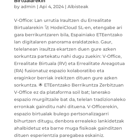
Birtualarekin
by
admin
|
Api 4, 2024
|
Albisteak
V-Office: Lan urrutia Iraultzen du Errealitate
Birtualarekin 🚀 HodeiCloud SL-en, etengabe ari
gara berrikuntzaren bila, Espainiako ETEentzako
lan digitalaren panorama eraldatzeko. Gaur,
telelanean iraultza ekartzen duen gure azken
sorkuntza partekatu nahi dugu zuekin: V-Office,
Errealitate Birtuala (RV) eta Errealitate Areagotua
(RA) fusionatuz espazio kolaboratibo eta
eraginkor berriak irekitzen dituen gure azken
sorkuntza. 🌟 ETEentzako Berrikuntza Zerbitzuan
V-Office ez da plataforma soil bat; lanerako
espazio murgiltzaile bat da, telelan tradizionaleko
erronkak gainditu nahi dituena. V-Officerekin,
espazio birtualak bulego pertsonalizagarri
bihurtzen ditugu, denbora errealeko lankidetzak
ahalbidetuz eta barne muga fisikoak gainditzen
dituen esperientzia paregabea eskainiz.