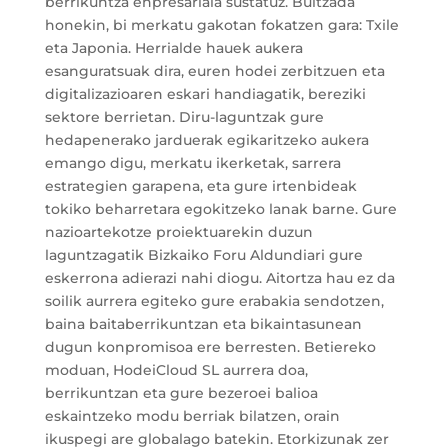
berrikuntza enpresariala sustatuz. Bultzada
honekin, bi merkatu gakotan fokatzen gara: Txile
eta Japonia. Herrialde hauek aukera
esanguratsuak dira, euren hodei zerbitzuen eta
digitalizazioaren eskari handiagatik, bereziki
sektore berrietan. Diru-laguntzak gure
hedapenerako jarduerak egikaritzeko aukera
emango digu, merkatu ikerketak, sarrera
estrategien garapena, eta gure irtenbideak
tokiko beharretara egokitzeko lanak barne. Gure
nazioartekotze proiektuarekin duzun
laguntzagatik Bizkaiko Foru Aldundiari gure
eskerrona adierazi nahi diogu. Aitortza hau ez da
soilik aurrera egiteko gure erabakia sendotzen,
baina baitaberrikuntzan eta bikaintasunean
dugun konpromisoa ere berresten. Betiereko
moduan, HodeiCloud SL aurrera doa,
berrikuntzan eta gure bezeroei balioa
eskaintzeko modu berriak bilatzen, orain
ikuspegi are globalago batekin. Etorkizunak zer