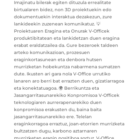
Imajinatu bilerak egiten dituzula errealitate
birtualaren bidez, non 3D proiektuekin edo
dokumentuekin interaktua dezakezun, zure
lankideekin zuzenean komunikatuz. 💡
Proiektuaren Eragina eta Onurak V-Officek
produktibitatean eta lankidetzan duen eragina
erabat eraldatzailea da. Gure bezeroek taldeen
arteko komunikazioan, prozesuen
eraginkortasunean eta denbora hutsen
murrizketan hobekuntza nabarmena sumatzen
dute. Ikusten ari gara nola V-Office urrutiko
lanaren aro berri bat errazten duen, gizatiarragoa
eta konektatuagoa. 🌍 Berrikuntza eta
Jasangarritasunarekiko Konpromisoa V-Officek
teknologiaren aurrerapenarekiko duen
konpromisoa erakusten du, baina baita
jasangarritasunarekiko ere. Telelan
eraginkorragoa erraztuz, joan-etorrien murrizketa
bultzatzen dugu, karbono aztarnaren
murrizketan eragin positiboa sortuz. V-Office