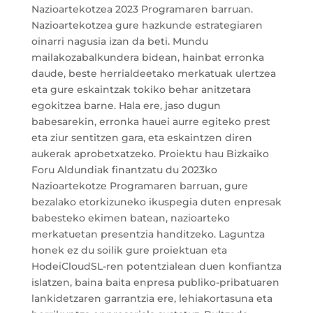
Nazioartekotzea 2023 Programaren barruan.
Nazioartekotzea gure hazkunde estrategiaren
oinarri nagusia izan da beti. Mundu
mailakozabalkundera bidean, hainbat erronka
daude, beste herrialdeetako merkatuak ulertzea
eta gure eskaintzak tokiko behar anitzetara
egokitzea barne. Hala ere, jaso dugun
babesarekin, erronka hauei aurre egiteko prest
eta ziur sentitzen gara, eta eskaintzen diren
aukerak aprobetxatzeko. Proiektu hau Bizkaiko
Foru Aldundiak finantzatu du 2023ko
Nazioartekotze Programaren barruan, gure
bezalako etorkizuneko ikuspegia duten enpresak
babesteko ekimen batean, nazioarteko
merkatuetan presentzia handitzeko. Laguntza
honek ez du soilik gure proiektuan eta
HodeiCloudSL-ren potentzialean duen konfiantza
islatzen, baina baita enpresa publiko-pribatuaren
lankidetzaren garrantzia ere, lehiakortasuna eta