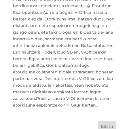
berrikuntza kontzientzia duena da. 🔮 Etorkizun
Itxaropentsua Aurrera begira, V-Office hasiera
besterik ez da. Etorkizuna imajinatzen dugu, non
distantziaren eta espazioaren mugek iragana
izango diren, eta teknologiaren bidez talde-lana
indartuko den, sormena eta berrikuntza
infiniturako aukerak irekiz.Eman Birtualitatearen
Lan Iraultzari! HodeiCloud SL-en, V-Officeekin
batera digitalaren lan espazioaren iraultzan buru-
belarri gabiltza. Gonbidatzen zaitugu
etorkizuneko lanaren bidaia zirraragarri honetan
parte hartzera. Deskubritu nola V-Office zure lan
modua eraldatu, lehiakortasunean hobetu eta
merkatu digitalean arrakasta lortzen lagun
zaitzakeen.Prest al zaude V-Officerekin lanaren
etorkizuna esploratzeko? ✨ Gaur bertan...