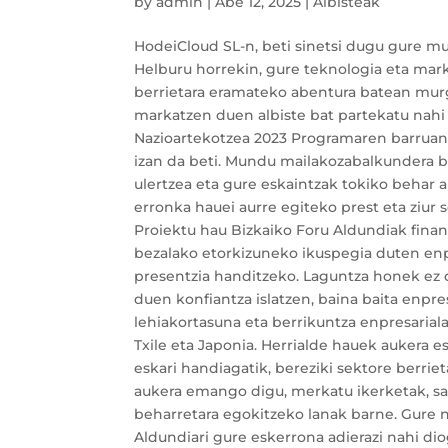
by
admin
|
Abe 12, 2025
|
Albisteak
HodeiCloud SL-n, beti sinetsi dugu gure mu
Helburu horrekin, gure teknologia eta mark
berrietara eramateko abentura batean murgi
markatzen duen albiste bat partekatu nahi 
Nazioartekotzea 2023 Programaren barruan.
izan da beti. Mundu mailakozabalkundera b
ulertzea eta gure eskaintzak tokiko behar a
erronka hauei aurre egiteko prest eta ziur 
Proiektu hau Bizkaiko Foru Aldundiak fina
bezalako etorkizuneko ikuspegia duten e
presentzia handitzeko. Laguntza honek ez 
duen konfiantza islatzen, baina baita enpre
lehiakortasuna eta berrikuntza enpresarial
Txile eta Japonia. Herrialde hauek aukera e
eskari handiagatik, bereziki sektore berri
aukera emango digu, merkatu ikerketak, sar
beharretara egokitzeko lanak barne. Gure 
Aldundiari gure eskerrona adierazi nahi diog