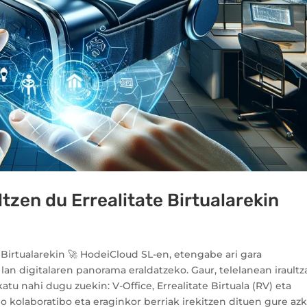
ltzen du Errealitate Birtualarekin
te Birtualarekin 🚀 HodeiCloud SL-en, etengabe ari gara
lan digitalaren panorama eraldatzeko. Gaur, telelanean iraultz
u nahi dugu zuekin: V-Office, Errealitate Birtuala (RV) eta
io kolaboratibo eta eraginkor berriak irekitzen dituen gure az