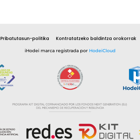
Pribatutasun-politika
Kontratatzeko baldintza orokorrak
iHodei marca registrada por
HodeiCloud