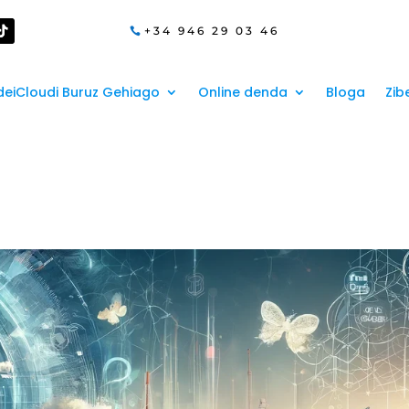
+34 946 29 03 46
eiCloudi Buruz Gehiago
Online denda
Bloga
Zib