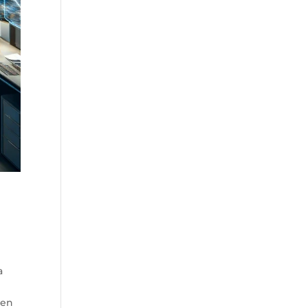
a
ken