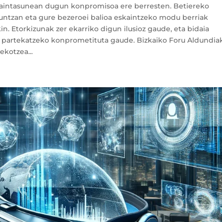
ikaintasunean dugun konpromisoa ere berresten. Betiereko
untzan eta gure bezeroei balioa eskaintzeko modu berriak
in. Etorkizunak zer ekarriko digun ilusioz gaude, eta bidaia
in partekatzeko konprometituta gaude. Bizkaiko Foru Aldundia
ekotzea...