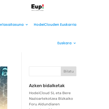
erlasaitasuna
HodeiClouden Euskarria
Euskara
Azken bidalketak
HodeiCloud SL eta Bere
Nazioartekotzea Bizkaiko
Foru Aldundiaren