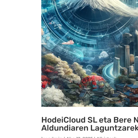
HodeiCloud SL eta Bere N
Aldundiaren Laguntzarek