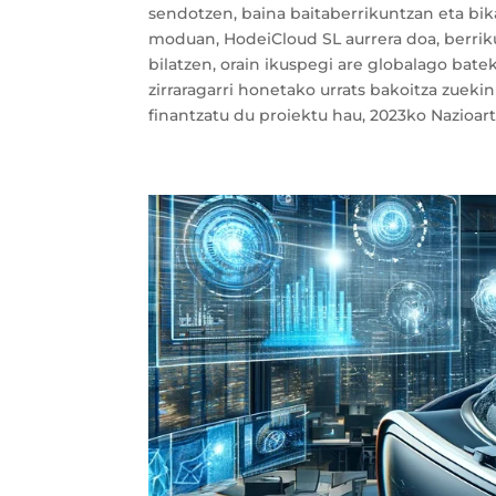
sendotzen, baina baitaberrikuntzan eta b
moduan, HodeiCloud SL aurrera doa, berrik
bilatzen, orain ikuspegi are globalago batek
zirraragarri honetako urrats bakoitza zuek
finantzatu du proiektu hau, 2023ko Nazioart