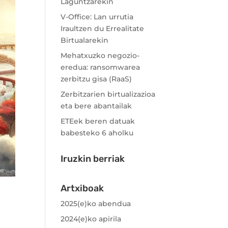
Laguntzarekin
V-Office: Lan urrutia
Iraultzen du Errealitate
Birtualarekin
Mehatxuzko negozio-
eredua: ransomwarea
zerbitzu gisa (RaaS)
Zerbitzarien birtualizazioa
eta bere abantailak
ETEek beren datuak
babesteko 6 aholku
Iruzkin berriak
Artxiboak
2025(e)ko abendua
2024(e)ko apirila