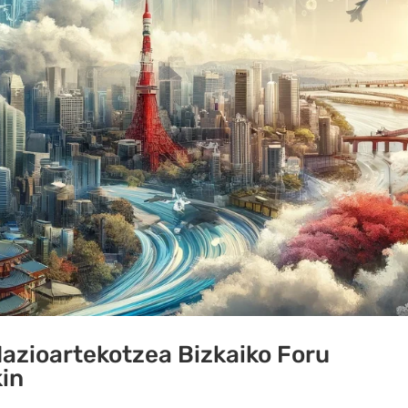
azioartekotzea Bizkaiko Foru
in