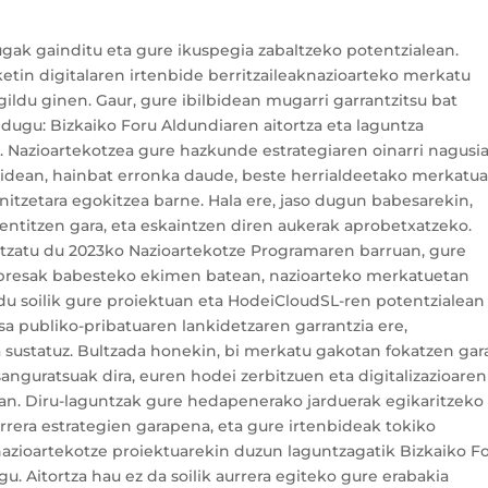
gak gainditu eta gure ikuspegia zabaltzeko potentzialean.
etin digitalaren irtenbide berritzaileaknazioarteko merkatu
ldu ginen. Gaur, gure ibilbidean mugarri garrantzitsu bat
dugu: Bizkaiko Foru Aldundiaren aitortza eta laguntza
 Nazioartekotzea gure hazkunde estrategiaren oinarri nagusi
idean, hainbat erronka daude, beste herrialdeetako merkatu
nitzetara egokitzea barne. Hala ere, jaso dugun babesarekin,
sentitzen gara, eta eskaintzen diren aukerak aprobetxatzeko.
ntzatu du 2023ko Nazioartekotze Programaren barruan, gure
npresak babesteko ekimen batean, nazioarteko merkatuetan
du soilik gure proiektuan eta HodeiCloudSL-ren potentzialean
sa publiko-pribatuaren lankidetzaren garrantzia ere,
a sustatuz. Bultzada honekin, bi merkatu gakotan fokatzen gar
sanguratsuak dira, euren hodei zerbitzuen eta digitalizazioaren
etan. Diru-laguntzak gure hedapenerako jarduerak egikaritzeko
rera estrategien garapena, eta gure irtenbideak tokiko
nazioartekotze proiektuarekin duzun laguntzagatik Bizkaiko F
u. Aitortza hau ez da soilik aurrera egiteko gure erabakia