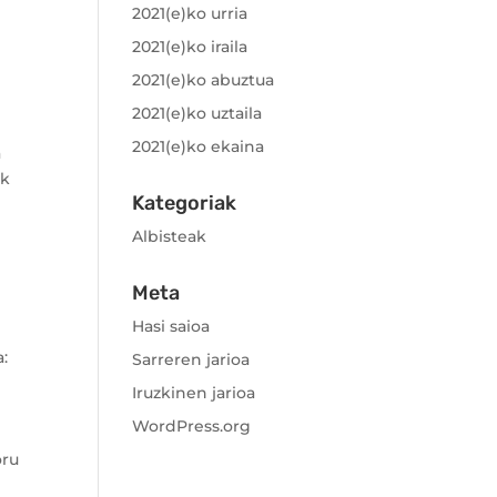
2021(e)ko urria
2021(e)ko iraila
2021(e)ko abuztua
2021(e)ko uztaila
2021(e)ko ekaina
a
ak
Kategoriak
Albisteak
Meta
Hasi saioa
a:
Sarreren jarioa
Iruzkinen jarioa
WordPress.org
oru