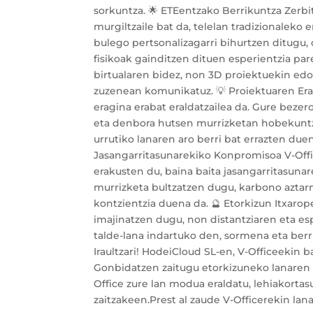
sorkuntza. 🌟 ETEentzako Berrikuntza Zerbit
murgiltzaile bat da, telelan tradizionaleko 
bulego pertsonalizagarri bihurtzen ditugu
fisikoak gainditzen dituen esperientzia pare
birtualaren bidez, non 3D proiektuekin ed
zuzenean komunikatuz. 💡 Proiektuaren Era
eragina erabat eraldatzailea da. Gure bez
eta denbora hutsen murrizketan hobekuntz
urrutiko lanaren aro berri bat errazten due
Jasangarritasunarekiko Konpromisoa V-Off
erakusten du, baina baita jasangarritasunar
murrizketa bultzatzen dugu, karbono aztarn
kontzientzia duena da. 🔮 Etorkizun Itxarope
imajinatzen dugu, non distantziaren eta es
talde-lana indartuko den, sormena eta berri
Iraultzari! HodeiCloud SL-en, V-Officeekin ba
Gonbidatzen zaitugu etorkizuneko lanaren b
Office zure lan modua eraldatu, lehiakorta
zaitzakeen.Prest al zaude V-Officerekin lan