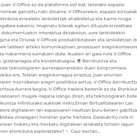
zuan V-Office ez da plataforma soil bat; lanerako espazio
erronkak gainditu nahi dituena. V-Officerekin, espazio birtuala
, denbora errealeko lankidetzak ahalbidetuz eta barne muga
gabea eskainiz. Imajinatu bilerak egiten dituzula errealitate
o dokumentuekin interaktua dezakezun, zure lankideekin
gina eta Onurak V-Officek produktibitatean eta lankidetzan 
eroek taldeen arteko komunikazioan, prozesuen eraginkortasun
a nabarmena sumatzen dute. Ikusten ari gara nola V-Office
n, gizatiarragoa eta konektatuagoa. 🌍 Berrikuntza eta
icek teknologiaren aurrerapenarekiko duen konpromisoa
ekiko ere. Telelan eraginkorragoa erraztuz, joan-etorrien
aren murrizketan eragin positiboa sortuz. V-Office berrikuntz
ntsua Aurrera begira, V-Office hasiera besterik ez da. Etorkiz
pazioaren mugek iragana izango diren, eta teknologiaren bide
kuntza infiniturako aukerak irekiz.Eman Birtualitatearen Lan
tera digitalaren lan espazioaren iraultzan buru-belarri gabiltza
idaia zirraragarri honetan parte hartzera. Deskubritu nola V-
sunean hobetu eta merkatu digitalean arrakasta lortzen lagun
aren etorkizuna esploratzeko? ✨ Gaur bertan...