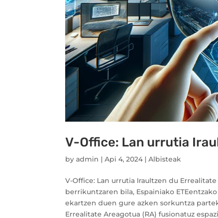
V-Office: Lan urrutia Irau
by
admin
|
Api 4, 2024
|
Albisteak
V-Office: Lan urrutia Iraultzen du Errealita
berrikuntzaren bila, Espainiako ETEentzako 
ekartzen duen gure azken sorkuntza partekat
Errealitate Areagotua (RA) fusionatuz espaz