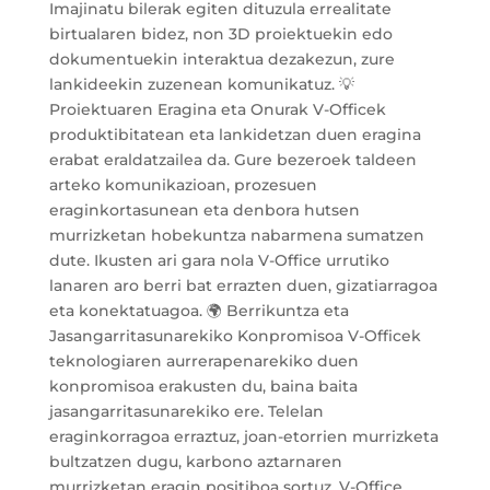
Imajinatu bilerak egiten dituzula errealitate
birtualaren bidez, non 3D proiektuekin edo
dokumentuekin interaktua dezakezun, zure
lankideekin zuzenean komunikatuz. 💡
Proiektuaren Eragina eta Onurak V-Officek
produktibitatean eta lankidetzan duen eragina
erabat eraldatzailea da. Gure bezeroek taldeen
arteko komunikazioan, prozesuen
eraginkortasunean eta denbora hutsen
murrizketan hobekuntza nabarmena sumatzen
dute. Ikusten ari gara nola V-Office urrutiko
lanaren aro berri bat errazten duen, gizatiarragoa
eta konektatuagoa. 🌍 Berrikuntza eta
Jasangarritasunarekiko Konpromisoa V-Officek
teknologiaren aurrerapenarekiko duen
konpromisoa erakusten du, baina baita
jasangarritasunarekiko ere. Telelan
eraginkorragoa erraztuz, joan-etorrien murrizketa
bultzatzen dugu, karbono aztarnaren
murrizketan eragin positiboa sortuz. V-Office