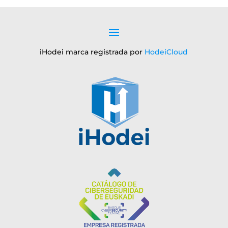
iHodei marca registrada por
HodeiCloud