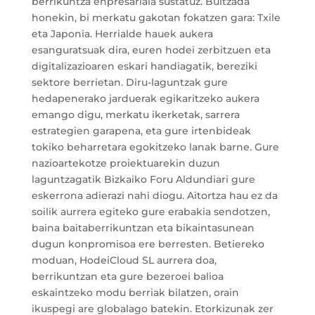
berrikuntza enpresariala sustatuz. Bultzada
honekin, bi merkatu gakotan fokatzen gara: Txile
eta Japonia. Herrialde hauek aukera
esanguratsuak dira, euren hodei zerbitzuen eta
digitalizazioaren eskari handiagatik, bereziki
sektore berrietan. Diru-laguntzak gure
hedapenerako jarduerak egikaritzeko aukera
emango digu, merkatu ikerketak, sarrera
estrategien garapena, eta gure irtenbideak
tokiko beharretara egokitzeko lanak barne. Gure
nazioartekotze proiektuarekin duzun
laguntzagatik Bizkaiko Foru Aldundiari gure
eskerrona adierazi nahi diogu. Aitortza hau ez da
soilik aurrera egiteko gure erabakia sendotzen,
baina baitaberrikuntzan eta bikaintasunean
dugun konpromisoa ere berresten. Betiereko
moduan, HodeiCloud SL aurrera doa,
berrikuntzan eta gure bezeroei balioa
eskaintzeko modu berriak bilatzen, orain
ikuspegi are globalago batekin. Etorkizunak zer