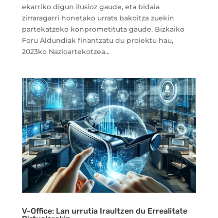
ekarriko digun ilusioz gaude, eta bidaia
zirraragarri honetako urrats bakoitza zuekin
partekatzeko konprometituta gaude. Bizkaiko
Foru Aldundiak finantzatu du proiektu hau,
2023ko Nazioartekotzea...
V-Office: Lan urrutia Iraultzen du Errealitate