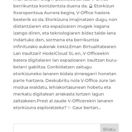
berrikuntza kontzientzia duena da. 🔮 Etorkizun
Itxaropentsua Aurrera begira, V-Office hasiera
besterik ez da. Etorkizuna imajinatzen dugu, non
distantziaren eta espazioaren mugek iragana
izango diren, eta teknologiaren bidez talde-lana
indartuko den, sormena eta berrikuntza
infiniturako aukerak irekiz.Eman Birtualitatearen
Lan Iraultzari! HodeiCloud SL-en, V-Officeekin
batera digitalaren lan espazioaren iraultzan buru-
belarri gabiltza. Gonbidatzen zaitugu
etorkizuneko lanaren bidaia zirraragarri honetan
parte hartzera. Deskubritu nola V-Office zure lan
modua eraldatu, lehiakortasunean hobetu eta
merkatu digitalean arrakasta lortzen lagun
zaitzakeen.Prest al zaude V-Officerekin lanaren
etorkizuna esploratzeko? ✨ Gaur bertan...