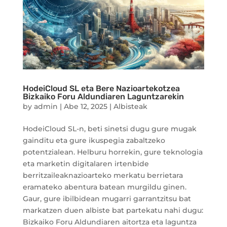
HodeiCloud SL eta Bere Nazioartekotzea
Bizkaiko Foru Aldundiaren Laguntzarekin
by
admin
|
Abe 12, 2025
|
Albisteak
HodeiCloud SL-n, beti sinetsi dugu gure mugak
gainditu eta gure ikuspegia zabaltzeko
potentzialean. Helburu horrekin, gure teknologia
eta marketin digitalaren irtenbide
berritzaileaknazioarteko merkatu berrietara
eramateko abentura batean murgildu ginen.
Gaur, gure ibilbidean mugarri garrantzitsu bat
markatzen duen albiste bat partekatu nahi dugu:
Bizkaiko Foru Aldundiaren aitortza eta laguntza