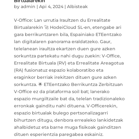
Birtualarekin
by
admin
|
Api 4, 2024
|
Albisteak
V-Office: Lan urrutia Iraultzen du Errealitate
Birtualarekin 🚀 HodeiCloud SL-en, etengabe ari
gara berrikuntzaren bila, Espainiako ETEentzako
lan digitalaren panorama eraldatzeko. Gaur,
telelanean iraultza ekartzen duen gure azken
sorkuntza partekatu nahi dugu zuekin: V-Office,
Errealitate Birtuala (RV) eta Errealitate Areagotua
(RA) fusionatuz espazio kolaboratibo eta
eraginkor berriak irekitzen dituen gure azken
sorkuntza. 🌟 ETEentzako Berrikuntza Zerbitzuan
V-Office ez da plataforma soil bat; lanerako
espazio murgiltzaile bat da, telelan tradizionaleko
erronkak gainditu nahi dituena. V-Officerekin,
espazio birtualak bulego pertsonalizagarri
bihurtzen ditugu, denbora errealeko lankidetzak
ahalbidetuz eta barne muga fisikoak gainditzen
dituen esperientzia paregabea eskainiz.