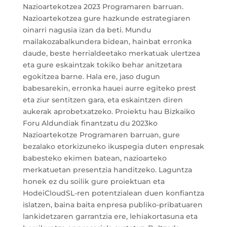
Nazioartekotzea 2023 Programaren barruan.
Nazioartekotzea gure hazkunde estrategiaren
oinarri nagusia izan da beti. Mundu
mailakozabalkundera bidean, hainbat erronka
daude, beste herrialdeetako merkatuak ulertzea
eta gure eskaintzak tokiko behar anitzetara
egokitzea barne. Hala ere, jaso dugun
babesarekin, erronka hauei aurre egiteko prest
eta ziur sentitzen gara, eta eskaintzen diren
aukerak aprobetxatzeko. Proiektu hau Bizkaiko
Foru Aldundiak finantzatu du 2023ko
Nazioartekotze Programaren barruan, gure
bezalako etorkizuneko ikuspegia duten enpresak
babesteko ekimen batean, nazioarteko
merkatuetan presentzia handitzeko. Laguntza
honek ez du soilik gure proiektuan eta
HodeiCloudSL-ren potentzialean duen konfiantza
islatzen, baina baita enpresa publiko-pribatuaren
lankidetzaren garrantzia ere, lehiakortasuna eta