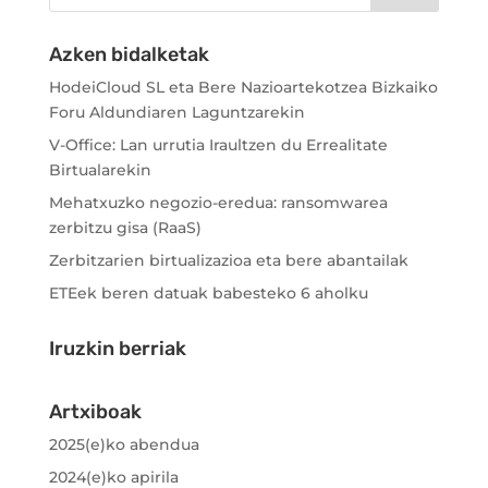
Azken bidalketak
HodeiCloud SL eta Bere Nazioartekotzea Bizkaiko
Foru Aldundiaren Laguntzarekin
V-Office: Lan urrutia Iraultzen du Errealitate
Birtualarekin
Mehatxuzko negozio-eredua: ransomwarea
zerbitzu gisa (RaaS)
Zerbitzarien birtualizazioa eta bere abantailak
ETEek beren datuak babesteko 6 aholku
Iruzkin berriak
Artxiboak
2025(e)ko abendua
2024(e)ko apirila