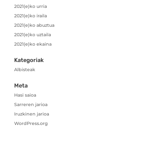
2021(e)ko urria
2021(e)ko iraila
2021(e)ko abuztua
2021(e)ko uztaila
2021(e)ko ekaina
Kategoriak
Albisteak
Meta
Hasi saioa
Sarreren jarioa
Iruzkinen jarioa
WordPress.org