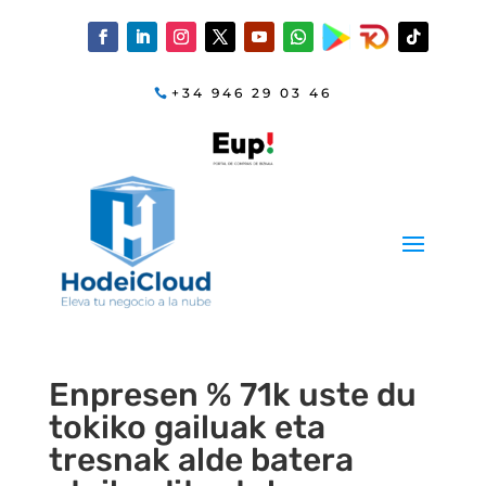
+34 946 29 03 46
Enpresen % 71k uste du
tokiko gailuak eta
tresnak alde batera