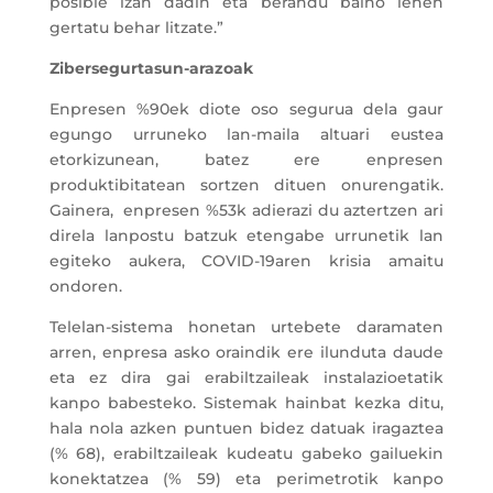
posible izan dadin eta berandu baino lehen
gertatu behar litzate.”
Zibersegurtasun-arazoak
Enpresen %90ek diote oso segurua dela gaur
egungo urruneko lan-maila altuari eustea
etorkizunean, batez ere enpresen
produktibitatean sortzen dituen onurengatik.
Gainera, enpresen %53k adierazi du aztertzen ari
direla lanpostu batzuk etengabe urrunetik lan
egiteko aukera, COVID-19aren krisia amaitu
ondoren.
Telelan-sistema honetan urtebete daramaten
arren, enpresa asko oraindik ere ilunduta daude
eta ez dira gai erabiltzaileak instalazioetatik
kanpo babesteko. Sistemak hainbat kezka ditu,
hala nola azken puntuen bidez datuak iragaztea
(% 68), erabiltzaileak kudeatu gabeko gailuekin
konektatzea (% 59) eta perimetrotik kanpo