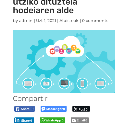
utziko dituztela
hodeiaren alde
by
admin
|
Uzt 1, 2021
|
Albisteak
|
0 comments
Compartir
Messenger
Post 0
Share
0
0
WhatsApp
Email
0
0
Share
0