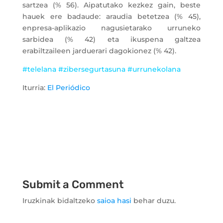
sartzea (% 56). Aipatutako kezkez gain, beste
hauek ere badaude: araudia betetzea (% 45),
enpresa-aplikazio nagusietarako urruneko
sarbidea (% 42) eta ikuspena galtzea
erabiltzaileen jarduerari dagokionez (% 42).
#telelana #zibersegurtasuna #urrunekolana
Iturria:
El Periódico
Submit a Comment
Iruzkinak bidaltzeko
saioa hasi
behar duzu.