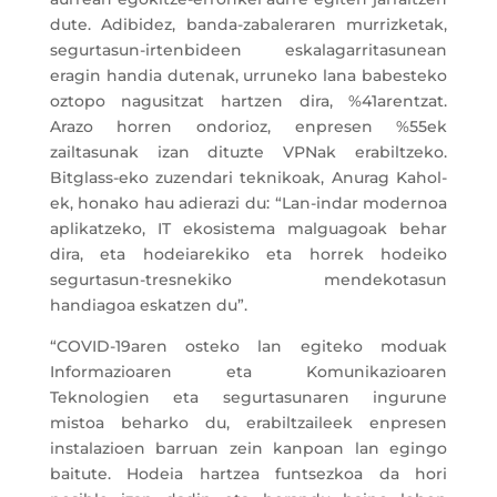
dute. Adibidez, banda-zabaleraren murrizketak,
segurtasun-irtenbideen eskalagarritasunean
eragin handia dutenak, urruneko lana babesteko
oztopo nagusitzat hartzen dira, %41arentzat.
Arazo horren ondorioz, enpresen %55ek
zailtasunak izan dituzte VPNak erabiltzeko.
Bitglass-eko zuzendari teknikoak, Anurag Kahol-
ek, honako hau adierazi du: “Lan-indar modernoa
aplikatzeko, IT ekosistema malguagoak behar
dira, eta hodeiarekiko eta horrek hodeiko
segurtasun-tresnekiko mendekotasun
handiagoa eskatzen du”.
“COVID-19aren osteko lan egiteko moduak
Informazioaren eta Komunikazioaren
Teknologien eta segurtasunaren ingurune
mistoa beharko du, erabiltzaileek enpresen
instalazioen barruan zein kanpoan lan egingo
baitute. Hodeia hartzea funtsezkoa da hori