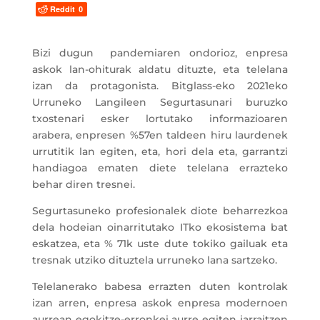
Reddit
0
Bizi dugun pandemiaren ondorioz, enpresa
askok lan-ohiturak aldatu dituzte, eta telelana
izan da protagonista. Bitglass-eko 2021eko
Urruneko Langileen Segurtasunari buruzko
txostenari esker lortutako informazioaren
arabera, enpresen %57en taldeen hiru laurdenek
urrutitik lan egiten, eta, hori dela eta, garrantzi
handiagoa ematen diete telelana errazteko
behar diren tresnei.
Segurtasuneko profesionalek diote beharrezkoa
dela hodeian oinarritutako ITko ekosistema bat
eskatzea, eta % 71k uste dute tokiko gailuak eta
tresnak utziko dituztela urruneko lana sartzeko.
Telelanerako babesa errazten duten kontrolak
izan arren, enpresa askok enpresa modernoen
aurrean egokitze-erronkei aurre egiten jarraitzen