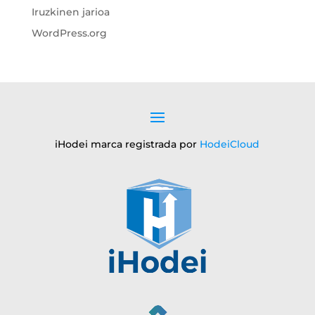
Iruzkinen jarioa
WordPress.org
iHodei marca registrada por
HodeiCloud