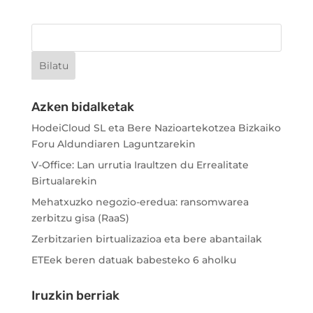
Azken bidalketak
HodeiCloud SL eta Bere Nazioartekotzea Bizkaiko
Foru Aldundiaren Laguntzarekin
V-Office: Lan urrutia Iraultzen du Errealitate
Birtualarekin
Mehatxuzko negozio-eredua: ransomwarea
zerbitzu gisa (RaaS)
Zerbitzarien birtualizazioa eta bere abantailak
ETEek beren datuak babesteko 6 aholku
Iruzkin berriak