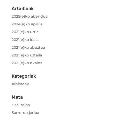
Artxiboak
2025(e)ko abendua
2024(e)ko apirila
2021(e)ko urria
2021(e)ko iraila
2021(e)ko abuztua
2021(e)ko uztaila
2021(e)ko ekaina
Kategoriak
Albisteak
Meta
Hasi saioa
Sarreren jarioa