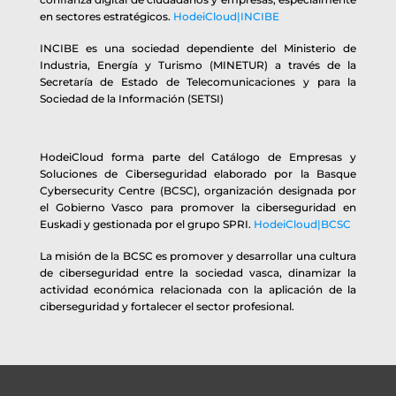
en sectores estratégicos.
HodeiCloud|INCIBE
INCIBE es una sociedad dependiente del Ministerio de
Industria, Energía y Turismo (MINETUR) a través de la
Secretaría de Estado de Telecomunicaciones y para la
Sociedad de la Información (SETSI)
HodeiCloud forma parte del Catálogo de Empresas y
Soluciones de Ciberseguridad elaborado por la Basque
Cybersecurity Centre (BCSC), organización designada por
el Gobierno Vasco para promover la ciberseguridad en
Euskadi y gestionada por el grupo SPRI.
HodeiCloud|BCSC
La misión de la BCSC es promover y desarrollar una cultura
de ciberseguridad entre la sociedad vasca, dinamizar la
actividad económica relacionada con la aplicación de la
ciberseguridad y fortalecer el sector profesional.