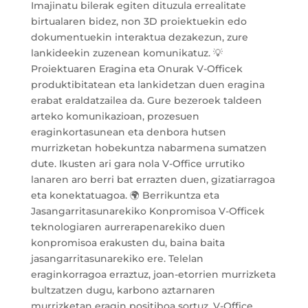
Imajinatu bilerak egiten dituzula errealitate
birtualaren bidez, non 3D proiektuekin edo
dokumentuekin interaktua dezakezun, zure
lankideekin zuzenean komunikatuz. 💡
Proiektuaren Eragina eta Onurak V-Officek
produktibitatean eta lankidetzan duen eragina
erabat eraldatzailea da. Gure bezeroek taldeen
arteko komunikazioan, prozesuen
eraginkortasunean eta denbora hutsen
murrizketan hobekuntza nabarmena sumatzen
dute. Ikusten ari gara nola V-Office urrutiko
lanaren aro berri bat errazten duen, gizatiarragoa
eta konektatuagoa. 🌍 Berrikuntza eta
Jasangarritasunarekiko Konpromisoa V-Officek
teknologiaren aurrerapenarekiko duen
konpromisoa erakusten du, baina baita
jasangarritasunarekiko ere. Telelan
eraginkorragoa erraztuz, joan-etorrien murrizketa
bultzatzen dugu, karbono aztarnaren
murrizketan eragin positiboa sortuz. V-Office