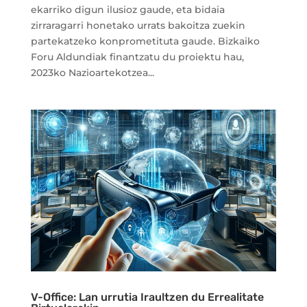
ekarriko digun ilusioz gaude, eta bidaia
zirraragarri honetako urrats bakoitza zuekin
partekatzeko konprometituta gaude. Bizkaiko
Foru Aldundiak finantzatu du proiektu hau,
2023ko Nazioartekotzea...
V-Office: Lan urrutia Iraultzen du Errealitate