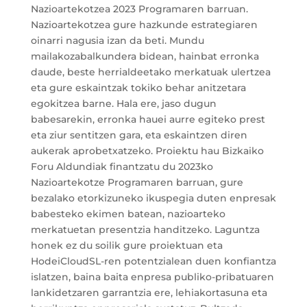
Nazioartekotzea 2023 Programaren barruan.
Nazioartekotzea gure hazkunde estrategiaren
oinarri nagusia izan da beti. Mundu
mailakozabalkundera bidean, hainbat erronka
daude, beste herrialdeetako merkatuak ulertzea
eta gure eskaintzak tokiko behar anitzetara
egokitzea barne. Hala ere, jaso dugun
babesarekin, erronka hauei aurre egiteko prest
eta ziur sentitzen gara, eta eskaintzen diren
aukerak aprobetxatzeko. Proiektu hau Bizkaiko
Foru Aldundiak finantzatu du 2023ko
Nazioartekotze Programaren barruan, gure
bezalako etorkizuneko ikuspegia duten enpresak
babesteko ekimen batean, nazioarteko
merkatuetan presentzia handitzeko. Laguntza
honek ez du soilik gure proiektuan eta
HodeiCloudSL-ren potentzialean duen konfiantza
islatzen, baina baita enpresa publiko-pribatuaren
lankidetzaren garrantzia ere, lehiakortasuna eta