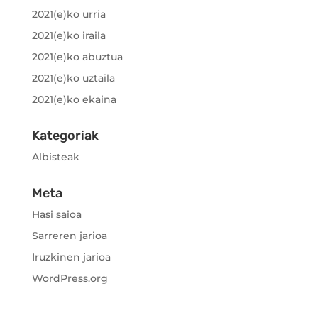
2021(e)ko urria
2021(e)ko iraila
2021(e)ko abuztua
2021(e)ko uztaila
2021(e)ko ekaina
Kategoriak
Albisteak
Meta
Hasi saioa
Sarreren jarioa
Iruzkinen jarioa
WordPress.org