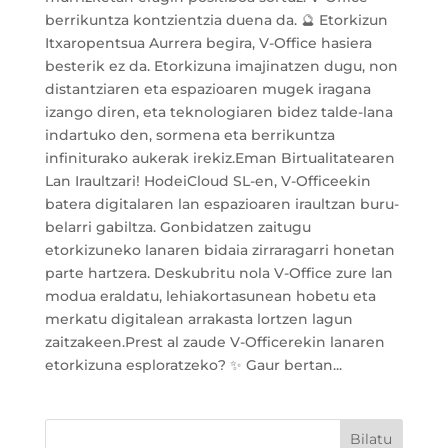
berrikuntza kontzientzia duena da. 🔮 Etorkizun
Itxaropentsua Aurrera begira, V-Office hasiera
besterik ez da. Etorkizuna imajinatzen dugu, non
distantziaren eta espazioaren mugek iragana
izango diren, eta teknologiaren bidez talde-lana
indartuko den, sormena eta berrikuntza
infiniturako aukerak irekiz.Eman Birtualitatearen
Lan Iraultzari! HodeiCloud SL-en, V-Officeekin
batera digitalaren lan espazioaren iraultzan buru-
belarri gabiltza. Gonbidatzen zaitugu
etorkizuneko lanaren bidaia zirraragarri honetan
parte hartzera. Deskubritu nola V-Office zure lan
modua eraldatu, lehiakortasunean hobetu eta
merkatu digitalean arrakasta lortzen lagun
zaitzakeen.Prest al zaude V-Officerekin lanaren
etorkizuna esploratzeko? ✨ Gaur bertan...