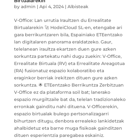
Birtualarekin
by
admin
|
Api 4, 2024
|
Albisteak
V-Office: Lan urrutia Iraultzen du Errealitate
Birtualarekin 🚀 HodeiCloud SL-en, etengabe ari
gara berrikuntzaren bila, Espainiako ETEentzako
lan digitalaren panorama eraldatzeko. Gaur,
telelanean iraultza ekartzen duen gure azken
sorkuntza partekatu nahi dugu zuekin: V-Office,
Errealitate Birtuala (RV) eta Errealitate Areagotua
(RA) fusionatuz espazio kolaboratibo eta
eraginkor berriak irekitzen dituen gure azken
sorkuntza. 🌟 ETEentzako Berrikuntza Zerbitzuan
V-Office ez da plataforma soil bat; lanerako
espazio murgiltzaile bat da, telelan tradizionaleko
erronkak gainditu nahi dituena. V-Officerekin,
espazio birtualak bulego pertsonalizagarri
bihurtzen ditugu, denbora errealeko lankidetzak
ahalbidetuz eta barne muga fisikoak gainditzen
dituen esperientzia paregabea eskainiz.