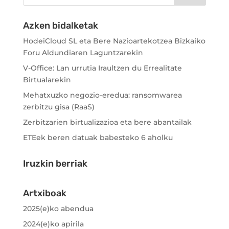
Azken bidalketak
HodeiCloud SL eta Bere Nazioartekotzea Bizkaiko
Foru Aldundiaren Laguntzarekin
V-Office: Lan urrutia Iraultzen du Errealitate
Birtualarekin
Mehatxuzko negozio-eredua: ransomwarea
zerbitzu gisa (RaaS)
Zerbitzarien birtualizazioa eta bere abantailak
ETEek beren datuak babesteko 6 aholku
Iruzkin berriak
Artxiboak
2025(e)ko abendua
2024(e)ko apirila