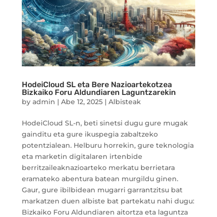
HodeiCloud SL eta Bere Nazioartekotzea
Bizkaiko Foru Aldundiaren Laguntzarekin
by
admin
|
Abe 12, 2025
|
Albisteak
HodeiCloud SL-n, beti sinetsi dugu gure mugak
gainditu eta gure ikuspegia zabaltzeko
potentzialean. Helburu horrekin, gure teknologia
eta marketin digitalaren irtenbide
berritzaileaknazioarteko merkatu berrietara
eramateko abentura batean murgildu ginen.
Gaur, gure ibilbidean mugarri garrantzitsu bat
markatzen duen albiste bat partekatu nahi dugu:
Bizkaiko Foru Aldundiaren aitortza eta laguntza