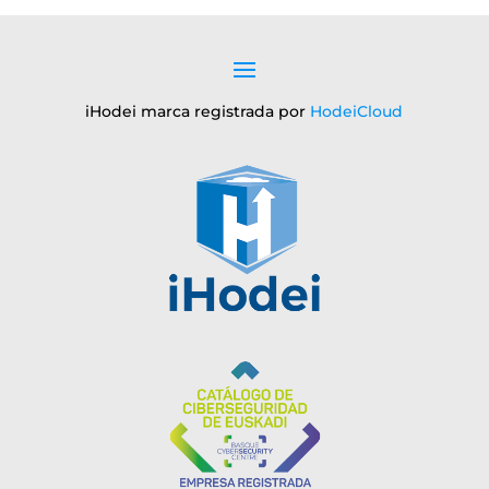
iHodei marca registrada por
HodeiCloud