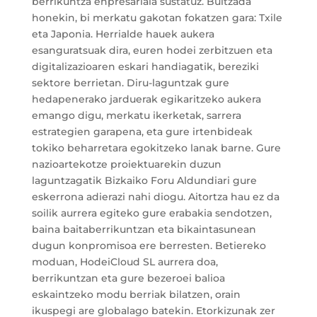
berrikuntza enpresariala sustatuz. Bultzada
honekin, bi merkatu gakotan fokatzen gara: Txile
eta Japonia. Herrialde hauek aukera
esanguratsuak dira, euren hodei zerbitzuen eta
digitalizazioaren eskari handiagatik, bereziki
sektore berrietan. Diru-laguntzak gure
hedapenerako jarduerak egikaritzeko aukera
emango digu, merkatu ikerketak, sarrera
estrategien garapena, eta gure irtenbideak
tokiko beharretara egokitzeko lanak barne. Gure
nazioartekotze proiektuarekin duzun
laguntzagatik Bizkaiko Foru Aldundiari gure
eskerrona adierazi nahi diogu. Aitortza hau ez da
soilik aurrera egiteko gure erabakia sendotzen,
baina baitaberrikuntzan eta bikaintasunean
dugun konpromisoa ere berresten. Betiereko
moduan, HodeiCloud SL aurrera doa,
berrikuntzan eta gure bezeroei balioa
eskaintzeko modu berriak bilatzen, orain
ikuspegi are globalago batekin. Etorkizunak zer