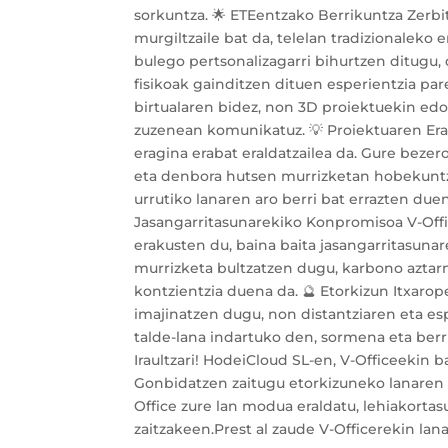
sorkuntza. 🌟 ETEentzako Berrikuntza Zerbit
murgiltzaile bat da, telelan tradizionaleko 
bulego pertsonalizagarri bihurtzen ditugu
fisikoak gainditzen dituen esperientzia pare
birtualaren bidez, non 3D proiektuekin ed
zuzenean komunikatuz. 💡 Proiektuaren Era
eragina erabat eraldatzailea da. Gure bez
eta denbora hutsen murrizketan hobekuntz
urrutiko lanaren aro berri bat errazten due
Jasangarritasunarekiko Konpromisoa V-Off
erakusten du, baina baita jasangarritasunar
murrizketa bultzatzen dugu, karbono aztarn
kontzientzia duena da. 🔮 Etorkizun Itxarope
imajinatzen dugu, non distantziaren eta es
talde-lana indartuko den, sormena eta berri
Iraultzari! HodeiCloud SL-en, V-Officeekin ba
Gonbidatzen zaitugu etorkizuneko lanaren b
Office zure lan modua eraldatu, lehiakorta
zaitzakeen.Prest al zaude V-Officerekin lan