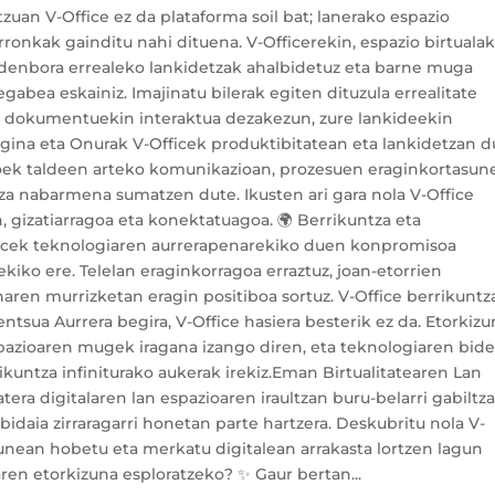
zuan V-Office ez da plataforma soil bat; lanerako espazio
erronkak gainditu nahi dituena. V-Officerekin, espazio birtuala
, denbora errealeko lankidetzak ahalbidetuz eta barne muga
gabea eskainiz. Imajinatu bilerak egiten dituzula errealitate
o dokumentuekin interaktua dezakezun, zure lankideekin
gina eta Onurak V-Officek produktibitatean eta lankidetzan 
eroek taldeen arteko komunikazioan, prozesuen eraginkortasun
a nabarmena sumatzen dute. Ikusten ari gara nola V-Office
n, gizatiarragoa eta konektatuagoa. 🌍 Berrikuntza eta
icek teknologiaren aurrerapenarekiko duen konpromisoa
ekiko ere. Telelan eraginkorragoa erraztuz, joan-etorrien
aren murrizketan eragin positiboa sortuz. V-Office berrikuntz
ntsua Aurrera begira, V-Office hasiera besterik ez da. Etorkiz
pazioaren mugek iragana izango diren, eta teknologiaren bide
kuntza infiniturako aukerak irekiz.Eman Birtualitatearen Lan
tera digitalaren lan espazioaren iraultzan buru-belarri gabiltza
idaia zirraragarri honetan parte hartzera. Deskubritu nola V-
sunean hobetu eta merkatu digitalean arrakasta lortzen lagun
aren etorkizuna esploratzeko? ✨ Gaur bertan...