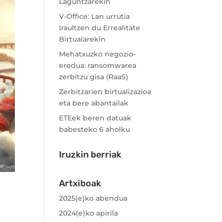
Laguntzarekin
V-Office: Lan urrutia
Iraultzen du Errealitate
Birtualarekin
Mehatxuzko negozio-
eredua: ransomwarea
zerbitzu gisa (RaaS)
Zerbitzarien birtualizazioa
eta bere abantailak
ETEek beren datuak
babesteko 6 aholku
Iruzkin berriak
Artxiboak
2025(e)ko abendua
2024(e)ko apirila