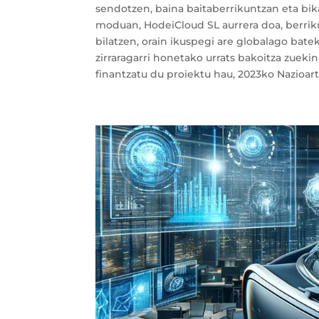
sendotzen, baina baitaberrikuntzan eta b
moduan, HodeiCloud SL aurrera doa, berrik
bilatzen, orain ikuspegi are globalago batek
zirraragarri honetako urrats bakoitza zuek
finantzatu du proiektu hau, 2023ko Nazioart