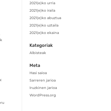
2021(e)ko urria
2021(e)ko iraila
2021(e)ko abuztua
2021(e)ko uztaila
2021(e)ko ekaina
a
ak
Kategoriak
Albisteak
Meta
Hasi saioa
a:
Sarreren jarioa
Iruzkinen jarioa
WordPress.org
oru