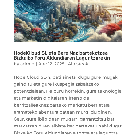
HodeiCloud SL eta Bere Nazioartekotzea
Bizkaiko Foru Aldundiaren Laguntzarekin
by
admin
|
Abe 12, 2025
|
Albisteak
HodeiCloud SL-n, beti sinetsi dugu gure mugak
gainditu eta gure ikuspegia zabaltzeko
potentzialean. Helburu horrekin, gure teknologia
eta marketin digitalaren irtenbide
berritzaileaknazioarteko merkatu berrietara
eramateko abentura batean murgildu ginen.
Gaur, gure ibilbidean mugarri garrantzitsu bat
markatzen duen albiste bat partekatu nahi dugu:
Bizkaiko Foru Aldundiaren aitortza eta laguntza