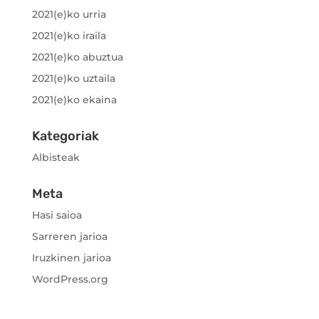
2021(e)ko urria
2021(e)ko iraila
2021(e)ko abuztua
2021(e)ko uztaila
2021(e)ko ekaina
Kategoriak
Albisteak
Meta
Hasi saioa
Sarreren jarioa
Iruzkinen jarioa
WordPress.org