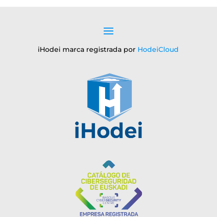
iHodei marca registrada por
HodeiCloud