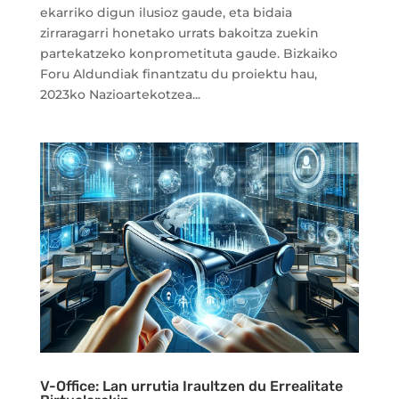
ekarriko digun ilusioz gaude, eta bidaia
zirraragarri honetako urrats bakoitza zuekin
partekatzeko konprometituta gaude. Bizkaiko
Foru Aldundiak finantzatu du proiektu hau,
2023ko Nazioartekotzea...
V-Office: Lan urrutia Iraultzen du Errealitate