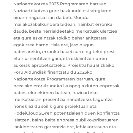
Nazioartekotzea 2023 Programaren barruan.
Nazioartekotzea gure hazkunde estrategiaren
oinarri nagusia izan da beti. Mundu
mailakozabalkundera bidean, hainbat erronka
daude, beste herrialdeetako merkatuak ulertzea
eta gure eskaintzak tokiko behar anitzetara
egokitzea barne. Hala ere, jaso dugun
babesarekin, erronka hauei aurre egiteko prest
eta ziur sentitzen gara, eta eskaintzen diren
aukerak aprobetxatzeko. Proiektu hau Bizkaiko
Foru Aldundiak finantzatu du 2023ko
Nazioartekotze Programaren barruan, gure
bezalako etorkizuneko ikuspegia duten enpresak
babesteko ekimen batean, nazioarteko
merkatuetan presentzia handitzeko. Laguntza
honek ez du soilik gure proiektuan eta
HodeiCloudSL-ren potentzialean duen konfiantza
islatzen, baina baita enpresa publiko-pribatuaren
lankidetzaren garrantzia ere, lehiakortasuna eta