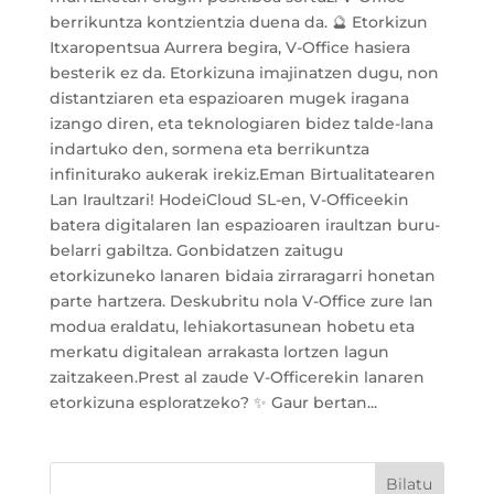
berrikuntza kontzientzia duena da. 🔮 Etorkizun
Itxaropentsua Aurrera begira, V-Office hasiera
besterik ez da. Etorkizuna imajinatzen dugu, non
distantziaren eta espazioaren mugek iragana
izango diren, eta teknologiaren bidez talde-lana
indartuko den, sormena eta berrikuntza
infiniturako aukerak irekiz.Eman Birtualitatearen
Lan Iraultzari! HodeiCloud SL-en, V-Officeekin
batera digitalaren lan espazioaren iraultzan buru-
belarri gabiltza. Gonbidatzen zaitugu
etorkizuneko lanaren bidaia zirraragarri honetan
parte hartzera. Deskubritu nola V-Office zure lan
modua eraldatu, lehiakortasunean hobetu eta
merkatu digitalean arrakasta lortzen lagun
zaitzakeen.Prest al zaude V-Officerekin lanaren
etorkizuna esploratzeko? ✨ Gaur bertan...