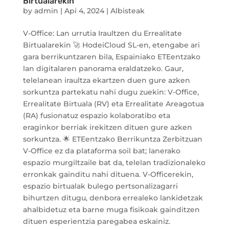
Birtualarekin
by
admin
|
Api 4, 2024
|
Albisteak
V-Office: Lan urrutia Iraultzen du Errealitate
Birtualarekin 🚀 HodeiCloud SL-en, etengabe ari
gara berrikuntzaren bila, Espainiako ETEentzako
lan digitalaren panorama eraldatzeko. Gaur,
telelanean iraultza ekartzen duen gure azken
sorkuntza partekatu nahi dugu zuekin: V-Office,
Errealitate Birtuala (RV) eta Errealitate Areagotua
(RA) fusionatuz espazio kolaboratibo eta
eraginkor berriak irekitzen dituen gure azken
sorkuntza. 🌟 ETEentzako Berrikuntza Zerbitzuan
V-Office ez da plataforma soil bat; lanerako
espazio murgiltzaile bat da, telelan tradizionaleko
erronkak gainditu nahi dituena. V-Officerekin,
espazio birtualak bulego pertsonalizagarri
bihurtzen ditugu, denbora errealeko lankidetzak
ahalbidetuz eta barne muga fisikoak gainditzen
dituen esperientzia paregabea eskainiz.