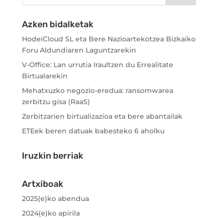
Azken bidalketak
HodeiCloud SL eta Bere Nazioartekotzea Bizkaiko
Foru Aldundiaren Laguntzarekin
V-Office: Lan urrutia Iraultzen du Errealitate
Birtualarekin
Mehatxuzko negozio-eredua: ransomwarea
zerbitzu gisa (RaaS)
Zerbitzarien birtualizazioa eta bere abantailak
ETEek beren datuak babesteko 6 aholku
Iruzkin berriak
Artxiboak
2025(e)ko abendua
2024(e)ko apirila