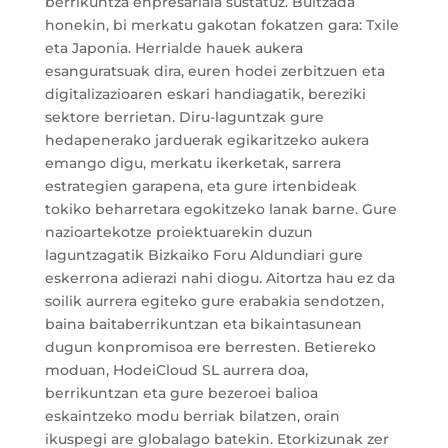
berrikuntza enpresariala sustatuz. Bultzada
honekin, bi merkatu gakotan fokatzen gara: Txile
eta Japonia. Herrialde hauek aukera
esanguratsuak dira, euren hodei zerbitzuen eta
digitalizazioaren eskari handiagatik, bereziki
sektore berrietan. Diru-laguntzak gure
hedapenerako jarduerak egikaritzeko aukera
emango digu, merkatu ikerketak, sarrera
estrategien garapena, eta gure irtenbideak
tokiko beharretara egokitzeko lanak barne. Gure
nazioartekotze proiektuarekin duzun
laguntzagatik Bizkaiko Foru Aldundiari gure
eskerrona adierazi nahi diogu. Aitortza hau ez da
soilik aurrera egiteko gure erabakia sendotzen,
baina baitaberrikuntzan eta bikaintasunean
dugun konpromisoa ere berresten. Betiereko
moduan, HodeiCloud SL aurrera doa,
berrikuntzan eta gure bezeroei balioa
eskaintzeko modu berriak bilatzen, orain
ikuspegi are globalago batekin. Etorkizunak zer