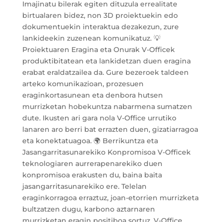
Imajinatu bilerak egiten dituzula errealitate
birtualaren bidez, non 3D proiektuekin edo
dokumentuekin interaktua dezakezun, zure
lankideekin zuzenean komunikatuz. 💡
Proiektuaren Eragina eta Onurak V-Officek
produktibitatean eta lankidetzan duen eragina
erabat eraldatzailea da. Gure bezeroek taldeen
arteko komunikazioan, prozesuen
eraginkortasunean eta denbora hutsen
murrizketan hobekuntza nabarmena sumatzen
dute. Ikusten ari gara nola V-Office urrutiko
lanaren aro berri bat errazten duen, gizatiarragoa
eta konektatuagoa. 🌍 Berrikuntza eta
Jasangarritasunarekiko Konpromisoa V-Officek
teknologiaren aurrerapenarekiko duen
konpromisoa erakusten du, baina baita
jasangarritasunarekiko ere. Telelan
eraginkorragoa erraztuz, joan-etorrien murrizketa
bultzatzen dugu, karbono aztarnaren
murrizketan eragin positiboa sortuz. V-Office