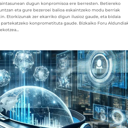
ikaintasunean dugun konpromisoa ere berresten. Betiereko
untzan eta gure bezeroei balioa eskaintzeko modu berriak
in. Etorkizunak zer ekarriko digun ilusioz gaude, eta bidaia
in partekatzeko konprometituta gaude. Bizkaiko Foru Aldundia
ekotzea...