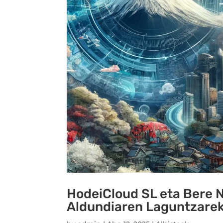
HodeiCloud SL eta Bere N
Aldundiaren Laguntzarek