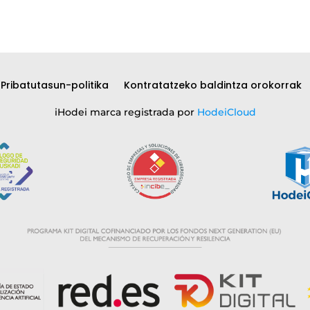
Pribatutasun-politika
Kontratatzeko baldintza orokorrak
iHodei marca registrada por
HodeiCloud