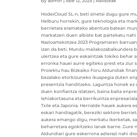
by
admin
|
Abe 12, 2025
|
Albisteak
HodeiCloud SL-n, beti sinetsi dugu gure mu
Helburu horrekin, gure teknologia eta mark
berrietara eramateko abentura batean murgi
markatzen duen albiste bat partekatu nahi 
Nazioartekotzea 2023 Programaren barruan.
izan da beti. Mundu mailakozabalkundera b
ulertzea eta gure eskaintzak tokiko behar a
erronka hauei aurre egiteko prest eta ziur 
Proiektu hau Bizkaiko Foru Aldundiak fina
bezalako etorkizuneko ikuspegia duten e
presentzia handitzeko. Laguntza honek ez 
duen konfiantza islatzen, baina baita enpre
lehiakortasuna eta berrikuntza enpresarial
Txile eta Japonia. Herrialde hauek aukera e
eskari handiagatik, bereziki sektore berri
aukera emango digu, merkatu ikerketak, sar
beharretara egokitzeko lanak barne. Gure 
Aldundiari gure eskerrona adierazi nahi diog