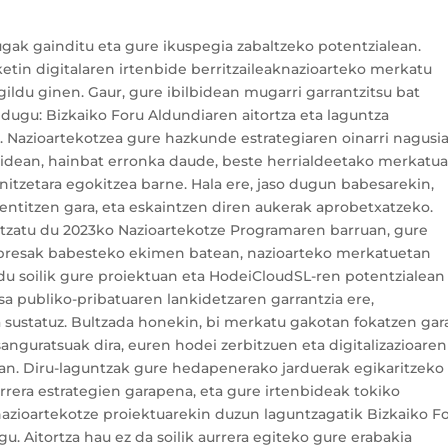
gak gainditu eta gure ikuspegia zabaltzeko potentzialean.
etin digitalaren irtenbide berritzaileaknazioarteko merkatu
ldu ginen. Gaur, gure ibilbidean mugarri garrantzitsu bat
dugu: Bizkaiko Foru Aldundiaren aitortza eta laguntza
 Nazioartekotzea gure hazkunde estrategiaren oinarri nagusi
idean, hainbat erronka daude, beste herrialdeetako merkatu
nitzetara egokitzea barne. Hala ere, jaso dugun babesarekin,
sentitzen gara, eta eskaintzen diren aukerak aprobetxatzeko.
ntzatu du 2023ko Nazioartekotze Programaren barruan, gure
npresak babesteko ekimen batean, nazioarteko merkatuetan
du soilik gure proiektuan eta HodeiCloudSL-ren potentzialean
sa publiko-pribatuaren lankidetzaren garrantzia ere,
a sustatuz. Bultzada honekin, bi merkatu gakotan fokatzen gar
sanguratsuak dira, euren hodei zerbitzuen eta digitalizazioaren
etan. Diru-laguntzak gure hedapenerako jarduerak egikaritzeko
rera estrategien garapena, eta gure irtenbideak tokiko
nazioartekotze proiektuarekin duzun laguntzagatik Bizkaiko F
u. Aitortza hau ez da soilik aurrera egiteko gure erabakia