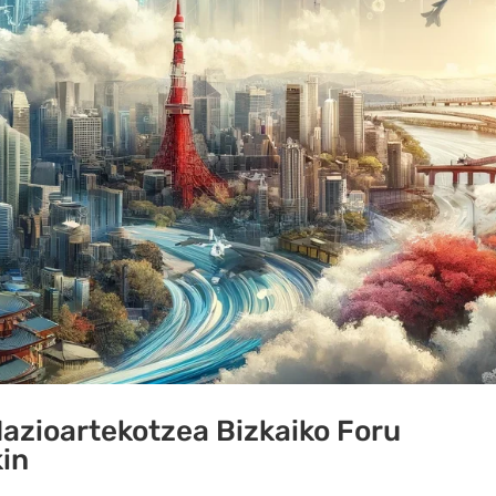
azioartekotzea Bizkaiko Foru
in