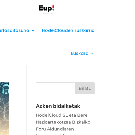
erlasaitasuna
HodeiClouden Euskarria
Euskara
Azken bidalketak
HodeiCloud SL eta Bere
Nazioartekotzea Bizkaiko
Foru Aldundiaren