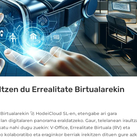
ltzen du Errealitate Birtualarekin
te Birtualarekin 🚀 HodeiCloud SL-en, etengabe ari gara
lan digitalaren panorama eraldatzeko. Gaur, telelanean iraultz
u nahi dugu zuekin: V-Office, Errealitate Birtuala (RV) eta
io kolaboratibo eta eraginkor berriak irekitzen dituen gure az