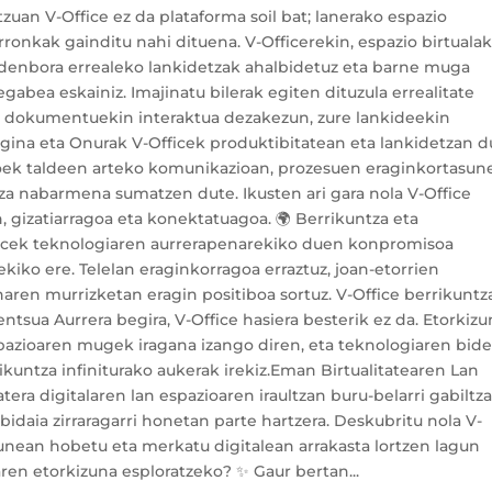
zuan V-Office ez da plataforma soil bat; lanerako espazio
erronkak gainditu nahi dituena. V-Officerekin, espazio birtuala
, denbora errealeko lankidetzak ahalbidetuz eta barne muga
gabea eskainiz. Imajinatu bilerak egiten dituzula errealitate
o dokumentuekin interaktua dezakezun, zure lankideekin
gina eta Onurak V-Officek produktibitatean eta lankidetzan 
eroek taldeen arteko komunikazioan, prozesuen eraginkortasun
a nabarmena sumatzen dute. Ikusten ari gara nola V-Office
n, gizatiarragoa eta konektatuagoa. 🌍 Berrikuntza eta
icek teknologiaren aurrerapenarekiko duen konpromisoa
ekiko ere. Telelan eraginkorragoa erraztuz, joan-etorrien
aren murrizketan eragin positiboa sortuz. V-Office berrikuntz
ntsua Aurrera begira, V-Office hasiera besterik ez da. Etorkiz
pazioaren mugek iragana izango diren, eta teknologiaren bide
kuntza infiniturako aukerak irekiz.Eman Birtualitatearen Lan
tera digitalaren lan espazioaren iraultzan buru-belarri gabiltza
idaia zirraragarri honetan parte hartzera. Deskubritu nola V-
sunean hobetu eta merkatu digitalean arrakasta lortzen lagun
aren etorkizuna esploratzeko? ✨ Gaur bertan...