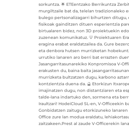
sorkuntza. 🌟 ETEentzako Berrikuntza Zerbit
murgiltzaile bat da, telelan tradizionaleko 
bulego pertsonalizagarri bihurtzen ditugu
fisikoak gainditzen dituen esperientzia pare
birtualaren bidez, non 3D proiektuekin ed
zuzenean komunikatuz. 💡 Proiektuaren Era
eragina erabat eraldatzailea da. Gure bez
eta denbora hutsen murrizketan hobekuntz
urrutiko lanaren aro berri bat errazten due
Jasangarritasunarekiko Konpromisoa V-Off
erakusten du, baina baita jasangarritasunar
murrizketa bultzatzen dugu, karbono aztarn
kontzientzia duena da. 🔮 Etorkizun Itxarope
imajinatzen dugu, non distantziaren eta es
talde-lana indartuko den, sormena eta berri
Iraultzari! HodeiCloud SL-en, V-Officeekin ba
Gonbidatzen zaitugu etorkizuneko lanaren b
Office zure lan modua eraldatu, lehiakorta
zaitzakeen.Prest al zaude V-Officerekin lan