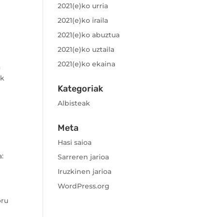
2021(e)ko urria
2021(e)ko iraila
2021(e)ko abuztua
2021(e)ko uztaila
2021(e)ko ekaina
a
ak
Kategoriak
Albisteak
Meta
Hasi saioa
a:
Sarreren jarioa
Iruzkinen jarioa
WordPress.org
oru