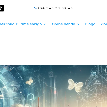
+34 946 29 03 46
eiCloudi Buruz Gehiago
Online denda
Bloga
Zib