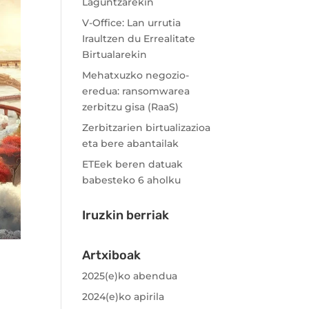
Laguntzarekin
V-Office: Lan urrutia
Iraultzen du Errealitate
Birtualarekin
Mehatxuzko negozio-
eredua: ransomwarea
zerbitzu gisa (RaaS)
Zerbitzarien birtualizazioa
eta bere abantailak
ETEek beren datuak
babesteko 6 aholku
Iruzkin berriak
Artxiboak
2025(e)ko abendua
2024(e)ko apirila