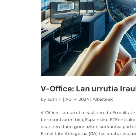
V-Office: Lan urrutia Irau
by
admin
|
Api 4, 2024
|
Albisteak
V-Office: Lan urrutia Iraultzen du Errealita
berrikuntzaren bila, Espainiako ETEentzako 
ekartzen duen gure azken sorkuntza partekat
Errealitate Areagotua (RA) fusionatuz espaz