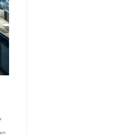
a
ken