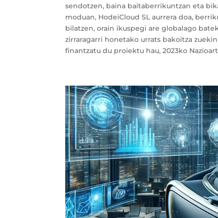
sendotzen, baina baitaberrikuntzan eta b
moduan, HodeiCloud SL aurrera doa, berrik
bilatzen, orain ikuspegi are globalago batek
zirraragarri honetako urrats bakoitza zuek
finantzatu du proiektu hau, 2023ko Nazioart