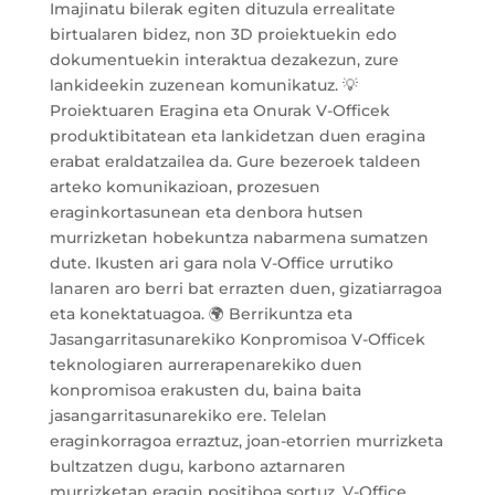
Imajinatu bilerak egiten dituzula errealitate
birtualaren bidez, non 3D proiektuekin edo
dokumentuekin interaktua dezakezun, zure
lankideekin zuzenean komunikatuz. 💡
Proiektuaren Eragina eta Onurak V-Officek
produktibitatean eta lankidetzan duen eragina
erabat eraldatzailea da. Gure bezeroek taldeen
arteko komunikazioan, prozesuen
eraginkortasunean eta denbora hutsen
murrizketan hobekuntza nabarmena sumatzen
dute. Ikusten ari gara nola V-Office urrutiko
lanaren aro berri bat errazten duen, gizatiarragoa
eta konektatuagoa. 🌍 Berrikuntza eta
Jasangarritasunarekiko Konpromisoa V-Officek
teknologiaren aurrerapenarekiko duen
konpromisoa erakusten du, baina baita
jasangarritasunarekiko ere. Telelan
eraginkorragoa erraztuz, joan-etorrien murrizketa
bultzatzen dugu, karbono aztarnaren
murrizketan eragin positiboa sortuz. V-Office