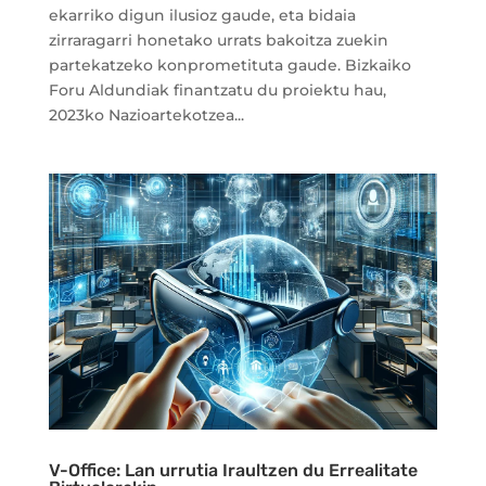
ekarriko digun ilusioz gaude, eta bidaia
zirraragarri honetako urrats bakoitza zuekin
partekatzeko konprometituta gaude. Bizkaiko
Foru Aldundiak finantzatu du proiektu hau,
2023ko Nazioartekotzea...
V-Office: Lan urrutia Iraultzen du Errealitate