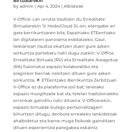
Birtualarekin
by
admin
|
Api 4, 2024
|
Albisteak
V-Office: Lan urrutia Iraultzen du Errealitate
Birtualarekin 🚀 HodeiCloud SL-en, etengabe ari
gara berrikuntzaren bila, Espainiako ETEentzako
lan digitalaren panorama eraldatzeko. Gaur,
telelanean iraultza ekartzen duen gure azken
sorkuntza partekatu nahi dugu zuekin: V-Office,
Errealitate Birtuala (RV) eta Errealitate Areagotua
(RA) fusionatuz espazio kolaboratibo eta
eraginkor berriak irekitzen dituen gure azken
sorkuntza. 🌟 ETEentzako Berrikuntza Zerbitzuan
V-Office ez da plataforma soil bat; lanerako
espazio murgiltzaile bat da, telelan tradizionaleko
erronkak gainditu nahi dituena. V-Officerekin,
espazio birtualak bulego pertsonalizagarri
bihurtzen ditugu, denbora errealeko lankidetzak
ahalbidetuz eta barne muga fisikoak gainditzen
dituen esperientzia paregabea eskainiz.