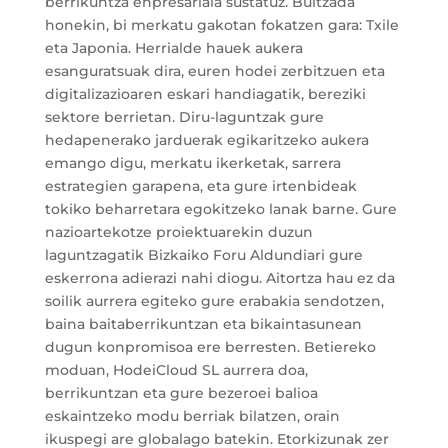
berrikuntza enpresariala sustatuz. Bultzada
honekin, bi merkatu gakotan fokatzen gara: Txile
eta Japonia. Herrialde hauek aukera
esanguratsuak dira, euren hodei zerbitzuen eta
digitalizazioaren eskari handiagatik, bereziki
sektore berrietan. Diru-laguntzak gure
hedapenerako jarduerak egikaritzeko aukera
emango digu, merkatu ikerketak, sarrera
estrategien garapena, eta gure irtenbideak
tokiko beharretara egokitzeko lanak barne. Gure
nazioartekotze proiektuarekin duzun
laguntzagatik Bizkaiko Foru Aldundiari gure
eskerrona adierazi nahi diogu. Aitortza hau ez da
soilik aurrera egiteko gure erabakia sendotzen,
baina baitaberrikuntzan eta bikaintasunean
dugun konpromisoa ere berresten. Betiereko
moduan, HodeiCloud SL aurrera doa,
berrikuntzan eta gure bezeroei balioa
eskaintzeko modu berriak bilatzen, orain
ikuspegi are globalago batekin. Etorkizunak zer