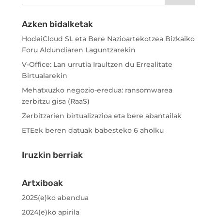
Azken bidalketak
HodeiCloud SL eta Bere Nazioartekotzea Bizkaiko
Foru Aldundiaren Laguntzarekin
V-Office: Lan urrutia Iraultzen du Errealitate
Birtualarekin
Mehatxuzko negozio-eredua: ransomwarea
zerbitzu gisa (RaaS)
Zerbitzarien birtualizazioa eta bere abantailak
ETEek beren datuak babesteko 6 aholku
Iruzkin berriak
Artxiboak
2025(e)ko abendua
2024(e)ko apirila