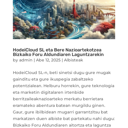
HodeiCloud SL eta Bere Nazioartekotzea
Bizkaiko Foru Aldundiaren Laguntzarekin
by
admin
|
Abe 12, 2025
|
Albisteak
HodeiCloud SL-n, beti sinetsi dugu gure mugak
gainditu eta gure ikuspegia zabaltzeko
potentzialean. Helburu horrekin, gure teknologia
eta marketin digitalaren irtenbide
berritzaileaknazioarteko merkatu berrietara
eramateko abentura batean murgildu ginen.
Gaur, gure ibilbidean mugarri garrantzitsu bat
markatzen duen albiste bat partekatu nahi dugu:
Bizkaiko Foru Aldundiaren aitortza eta laguntza