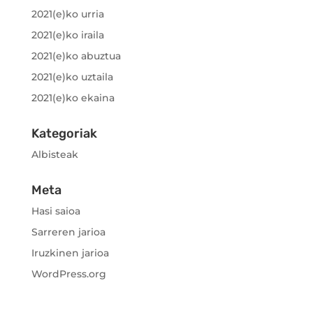
2021(e)ko urria
2021(e)ko iraila
2021(e)ko abuztua
2021(e)ko uztaila
2021(e)ko ekaina
Kategoriak
Albisteak
Meta
Hasi saioa
Sarreren jarioa
Iruzkinen jarioa
WordPress.org