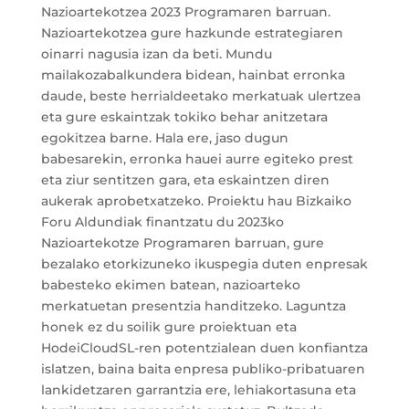
Nazioartekotzea 2023 Programaren barruan.
Nazioartekotzea gure hazkunde estrategiaren
oinarri nagusia izan da beti. Mundu
mailakozabalkundera bidean, hainbat erronka
daude, beste herrialdeetako merkatuak ulertzea
eta gure eskaintzak tokiko behar anitzetara
egokitzea barne. Hala ere, jaso dugun
babesarekin, erronka hauei aurre egiteko prest
eta ziur sentitzen gara, eta eskaintzen diren
aukerak aprobetxatzeko. Proiektu hau Bizkaiko
Foru Aldundiak finantzatu du 2023ko
Nazioartekotze Programaren barruan, gure
bezalako etorkizuneko ikuspegia duten enpresak
babesteko ekimen batean, nazioarteko
merkatuetan presentzia handitzeko. Laguntza
honek ez du soilik gure proiektuan eta
HodeiCloudSL-ren potentzialean duen konfiantza
islatzen, baina baita enpresa publiko-pribatuaren
lankidetzaren garrantzia ere, lehiakortasuna eta