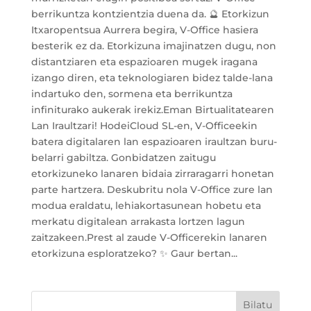
berrikuntza kontzientzia duena da. 🔮 Etorkizun
Itxaropentsua Aurrera begira, V-Office hasiera
besterik ez da. Etorkizuna imajinatzen dugu, non
distantziaren eta espazioaren mugek iragana
izango diren, eta teknologiaren bidez talde-lana
indartuko den, sormena eta berrikuntza
infiniturako aukerak irekiz.Eman Birtualitatearen
Lan Iraultzari! HodeiCloud SL-en, V-Officeekin
batera digitalaren lan espazioaren iraultzan buru-
belarri gabiltza. Gonbidatzen zaitugu
etorkizuneko lanaren bidaia zirraragarri honetan
parte hartzera. Deskubritu nola V-Office zure lan
modua eraldatu, lehiakortasunean hobetu eta
merkatu digitalean arrakasta lortzen lagun
zaitzakeen.Prest al zaude V-Officerekin lanaren
etorkizuna esploratzeko? ✨ Gaur bertan...