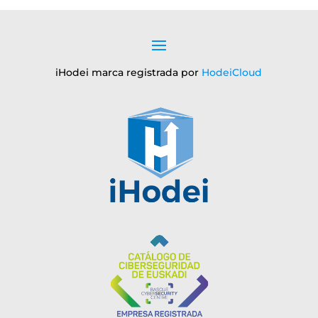
iHodei marca registrada por
HodeiCloud